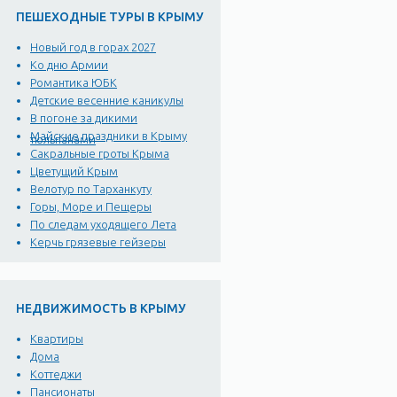
ПЕШЕХОДНЫЕ ТУРЫ В КРЫМУ
Новый год в горах 2027
Ко дню Армии
Романтика ЮБК
Детские весенние каникулы
В погоне за дикими
Майские праздники в Крыму
тюльпанами
Сакральные гроты Крыма
Цветущий Крым
Велотур по Тарханкуту
Горы, Море и Пещеры
По следам уходящего Лета
Керчь грязевые гейзеры
НЕДВИЖИМОСТЬ В КРЫМУ
Квартиры
Дома
Коттеджи
Пансионаты