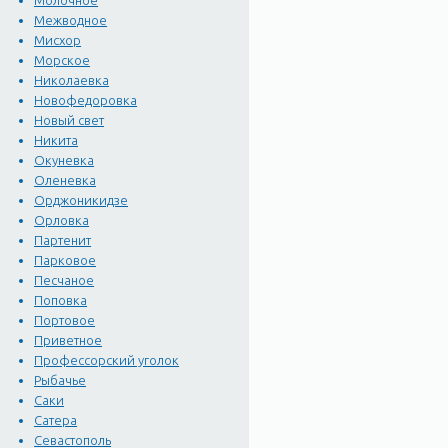
Молочное
Межводное
Мисхор
Морское
Николаевка
Новофедоровка
Новый свет
Никита
Окуневка
Оленевка
Орджоникидзе
Орловка
Партенит
Парковое
Песчаное
Поповка
Портовое
Приветное
Профессорский уголок
Рыбачье
Саки
Сатера
Севастополь