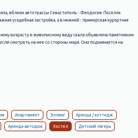
меиза, вблизи автотрассы Севастополь - Феодосия. Поселок
ная усадебная застройка, а в нижней - приморская курортная
нему возрасту и живописному виду скала объявлена памятником
если смотреть на нее со стороны моря. Она поднимается на
фиритов, переслаивающихся туфов, с включениями из обломков
ад побережьем, резко снижается. В этом месте, на высоте 578 м
асты известняка, вышедшие на поверхность, действительно
старой трассы Ялта – Севастополь столбом с табличкой отмечено
ода из Среднего Крыма к Южному берегу. Протяженность
ую теснину, 40 раз резко меняет свое направление.
ом
Апартамент
Эллинг
Аренда / коттедж
Аренда автодом
Хостел
Детский лагерь