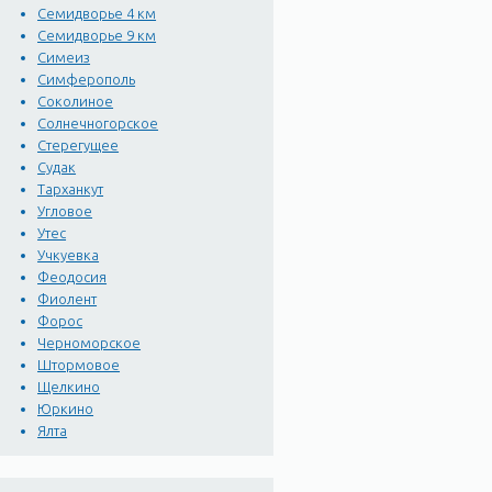
Семидворье 4 км
Семидворье 9 км
Симеиз
Симферополь
Соколиное
Солнечногорское
Стерегущее
Судак
Тарханкут
Угловое
Утес
Учкуевка
Феодосия
Фиолент
Форос
Черноморское
Штормовое
Щелкино
Юркино
Ялта