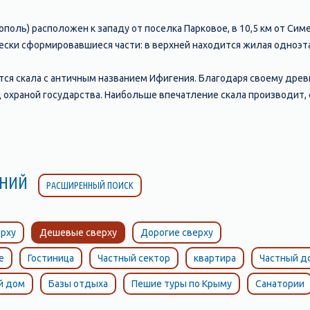
поль) расположен к западу от поселка Парковое, в 10,5 км от Си
ески сформировавшиеся части: в верхней находится жилая одноэтаж
ся скала с античным названием Ифигения. Благодаря своему древ
 охраной государства. Наибольше впечатление скала производит, 
азует мыс. Скала сложена из спилитовых и кератоспилитовых пор
ка Кастрополь - серая неприступная стена гор, которые нависли н
тся перевал, который называется Чертова лестница. Издалека пл
тупени, которые круто поднимаются к перевалу. На 35 километре 
ЛЕНИЙ
РАСШИРЕННЫЙ ПОИСК
л на протяжении всей крымской истории использовался для перех
ляет один километр, и на всем пути дорога, заключенная в каменн
рху
Дешевые сверху
Дорогие сверху
е
Гостиница
Частный сектор
квартира
Частный д
й дом
Базы отдыха
Пешие туры по Крыму
Санатории