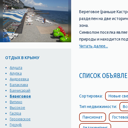
Береговое (раньше Кастро
разделен на две историч
зона.
Символом поселка являет
природы и находится под
высоту 120 метров и обр
Читать далее...
изверженных пород.
ОТДЫХ В КРЫМУ
С западной стороны посел
над уровнем моря находи
Алушта
напоминают гигантские с
Алупка
СПИСОК ОБЪЯВ
Андреевка
начало перевала. Перева
Балаклава
Чертовой лестницы состав
Бахчисарай
Сортировка:
Новые све
Береговое
Витино
Тип недвижимости:
Вс
Высокое
Гаспра
Пансионат
Гостево
Героевское
Гурзуф
Автокемпинг