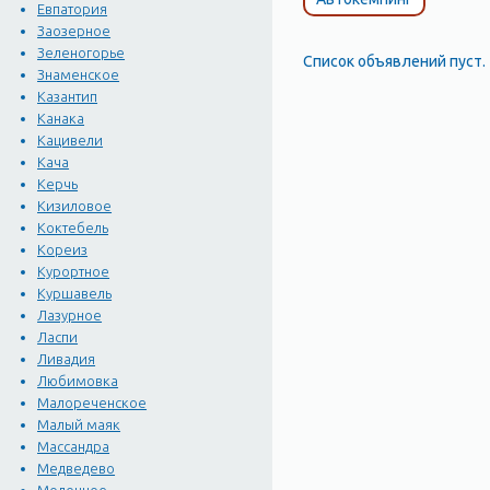
Евпатория
Заозерное
Зеленогорье
Список объявлений пуст.
Знаменское
Казантип
Канака
Кацивели
Кача
Керчь
Кизиловое
Коктебель
Кореиз
Курортное
Куршавель
Лазурное
Ласпи
Ливадия
Любимовка
Малореченское
Малый маяк
Массандра
Медведево