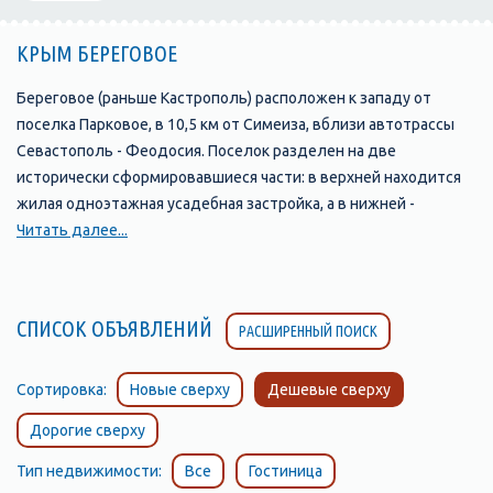
КРЫМ БЕРЕГОВОЕ
Береговое (раньше Кастрополь) расположен к западу от
поселка Парковое, в 10,5 км от Симеиза, вблизи автотрассы
Севастополь - Феодосия. Поселок разделен на две
исторически сформировавшиеся части: в верхней находится
жилая одноэтажная усадебная застройка, а в нижней -
приморская курортная зона.
Читать далее...
Символом поселка является скала с античным названием
Ифигения. Благодаря своему древнему возрасту и
живописному виду скала объявлена памятником природы и
СПИСОК ОБЪЯВЛЕНИЙ
РАСШИРЕННЫЙ ПОИСК
находится под охраной государства. Наибольше впечатление
скала производит, если смотреть на нее со стороны моря. Она
поднимается на высоту 120 метров и образует мыс. Скала
Сортировка:
Новые сверху
Дешевые сверху
сложена из спилитовых и кератоспилитовых порфиритов,
Дорогие сверху
переслаивающихся туфов, с включениями из обломков
изверженных пород.
Тип недвижимости:
Все
Гостиница