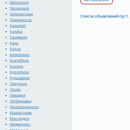
Евпатория
Заозерное
Зеленогорье
Список объявлений пуст.
Знаменское
Казантип
Канака
Кацивели
Кача
Керчь
Кизиловое
Коктебель
Кореиз
Курортное
Куршавель
Лазурное
Ласпи
Ливадия
Любимовка
Малореченское
Малый маяк
Массандра
Медведево