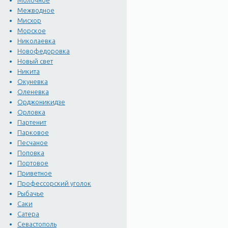
Молочное
Межводное
Мисхор
Морское
Николаевка
Новофедоровка
Новый свет
Никита
Окуневка
Оленевка
Орджоникидзе
Орловка
Партенит
Парковое
Песчаное
Поповка
Портовое
Приветное
Профессорский уголок
Рыбачье
Саки
Сатера
Севастополь