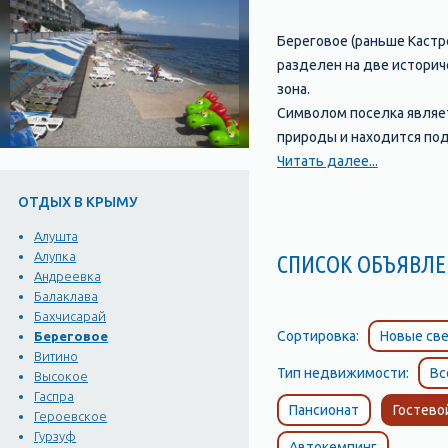
Береговое (раньше Кастро
разделен на две историч
зона.
Символом поселка являет
природы и находится под
высоту 120 метров и обр
Читать далее...
изверженных пород.
ОТДЫХ В КРЫМУ
С западной стороны посел
над уровнем моря находи
Алушта
напоминают гигантские с
Алупка
СПИСОК ОБЪЯВ
Андреевка
начало перевала. Перева
Балаклава
Чертовой лестницы состав
Бахчисарай
Сортировка:
Новые све
Береговое
Витино
Тип недвижимости:
Вс
Высокое
Гаспра
Пансионат
Гостево
Героевское
Гурзуф
Автокемпинг