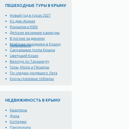
ПЕШЕХОДНЫЕ ТУРЫ В КРЫМУ
Новый год в горах 2027
Ко дню Армии
Романтика ЮБК
Детские весенние каникулы
В погоне за дикими
Майские праздники в Крыму
тюльпанами
Сакральные гроты Крыма
Цветущий Крым
Велотур по Тарханкуту
Горы, Море и Пещеры
По следам уходящего Лета
Керчь грязевые гейзеры
НЕДВИЖИМОСТЬ В КРЫМУ
Квартиры
Дома
Коттеджи
Пансионаты