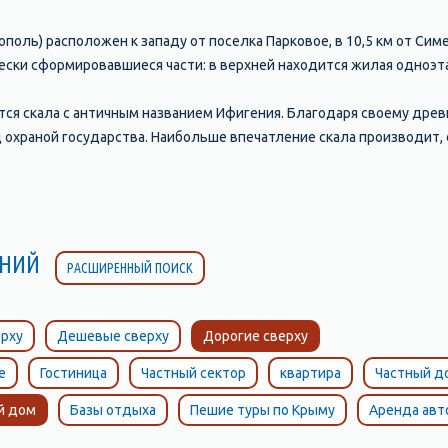
поль) расположен к западу от поселка Парковое, в 10,5 км от Си
ески сформировавшиеся части: в верхней находится жилая одноэтаж
ся скала с античным названием Ифигения. Благодаря своему древ
 охраной государства. Наибольше впечатление скала производит, 
азует мыс. Скала сложена из спилитовых и кератоспилитовых пор
ка Кастрополь - серая неприступная стена гор, которые нависли н
тся перевал, который называется Чертова лестница. Издалека пл
тупени, которые круто поднимаются к перевалу. На 35 километре 
ЛЕНИЙ
РАСШИРЕННЫЙ ПОИСК
л на протяжении всей крымской истории использовался для перех
ляет один километр, и на всем пути дорога, заключенная в каменн
рху
Дешевые сверху
Дорогие сверху
е
Гостиница
Частный сектор
квартира
Частный д
й дом
Базы отдыха
Пешие туры по Крыму
Аренда ав