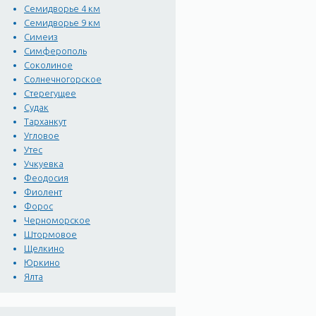
Семидворье 4 км
Семидворье 9 км
Симеиз
Симферополь
Соколиное
Солнечногорское
Стерегущее
Судак
Тарханкут
Угловое
Утес
Учкуевка
Феодосия
Фиолент
Форос
Черноморское
Штормовое
Щелкино
Юркино
Ялта