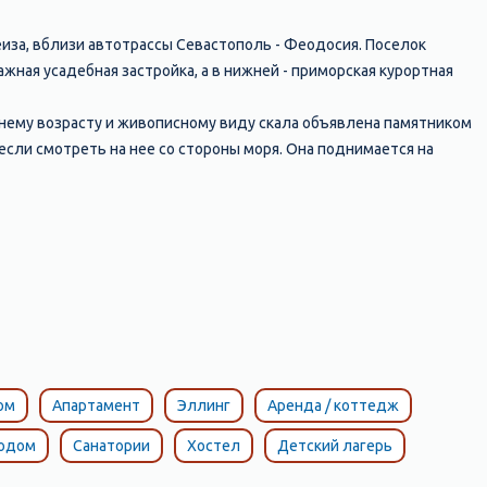
меиза, вблизи автотрассы Севастополь - Феодосия. Поселок
ная усадебная застройка, а в нижней - приморская курортная
нему возрасту и живописному виду скала объявлена памятником
если смотреть на нее со стороны моря. Она поднимается на
фиритов, переслаивающихся туфов, с включениями из обломков
ад побережьем, резко снижается. В этом месте, на высоте 578 м
асты известняка, вышедшие на поверхность, действительно
старой трассы Ялта – Севастополь столбом с табличкой отмечено
ода из Среднего Крыма к Южному берегу. Протяженность
ую теснину, 40 раз резко меняет свое направление.
ом
Апартамент
Эллинг
Аренда / коттедж
тодом
Санатории
Хостел
Детский лагерь