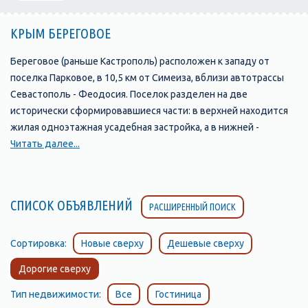
КРЫМ БЕРЕГОВОЕ
Береговое (раньше Кастрополь) расположен к западу от
поселка Парковое, в 10,5 км от Симеиза, вблизи автотрассы
Севастополь - Феодосия. Поселок разделен на две
исторически сформировавшиеся части: в верхней находится
жилая одноэтажная усадебная застройка, а в нижней -
приморская курортная зона.
Читать далее...
Символом поселка является скала с античным названием
Ифигения. Благодаря своему древнему возрасту и
живописному виду скала объявлена памятником природы и
СПИСОК ОБЪЯВЛЕНИЙ
РАСШИРЕННЫЙ ПОИСК
находится под охраной государства. Наибольше впечатление
скала производит, если смотреть на нее со стороны моря. Она
поднимается на высоту 120 метров и образует мыс. Скала
Сортировка:
Новые сверху
Дешевые сверху
сложена из спилитовых и кератоспилитовых порфиритов,
Дорогие сверху
переслаивающихся туфов, с включениями из обломков
изверженных пород.
Тип недвижимости:
Все
Гостиница