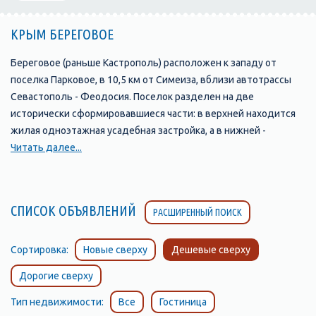
КРЫМ БЕРЕГОВОЕ
Береговое (раньше Кастрополь) расположен к западу от
поселка Парковое, в 10,5 км от Симеиза, вблизи автотрассы
Севастополь - Феодосия. Поселок разделен на две
исторически сформировавшиеся части: в верхней находится
жилая одноэтажная усадебная застройка, а в нижней -
приморская курортная зона.
Читать далее...
Символом поселка является скала с античным названием
Ифигения. Благодаря своему древнему возрасту и
живописному виду скала объявлена памятником природы и
СПИСОК ОБЪЯВЛЕНИЙ
РАСШИРЕННЫЙ ПОИСК
находится под охраной государства. Наибольше впечатление
скала производит, если смотреть на нее со стороны моря. Она
поднимается на высоту 120 метров и образует мыс. Скала
Сортировка:
Новые сверху
Дешевые сверху
сложена из спилитовых и кератоспилитовых порфиритов,
Дорогие сверху
переслаивающихся туфов, с включениями из обломков
изверженных пород.
Тип недвижимости:
Все
Гостиница