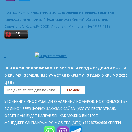
города Генуи. Генуэзцы назвали ее Кафой, превратили в
могучую крепость, обвели стенами, рвами и башнями,
При полном или частичном использовании материалов активная
развалины которых сохранились до наших дней. Кафа
гиперссылка на портал "Недвижимость Крыма" обязательна.
известна была своим портом, через который шли торговые
Copyright © Крым.Ру 2005. Лицензия Минпечати Эл № 77-4556
пути на Запад и Восток. Город чеканил собственную монету. В
конце XV века Кафу захватили турки. Более тысячи лет город
пользовался мрачной славой центра работорговли. В конце
XVIII века городу было возвращено его древнее название -
Феодосия. Те, кто желает видеть Феодосию и ее окружение
с птичьего полета, обычно поднимается на вершину горы
ПРОДАЖА НЕДВИЖИМОСТИ КРЫМА
АРЕНДА НЕДВИЖИМОСТИ
Митридат, расположенной в юго-восточной части города.
В КРЫМУ
ЗЕМЕЛЬНЫЕ УЧАСТКИ В КРЫМУ
ОТДЫХ В КРЫМУ 2026
Отсюда Феодосия кажется большим макетом, который
ЦЕНЫ
можно изучать часами и находить в нем все новые
интересные детали. Город амфитеатром расположился у
подножия гор на берегу залива и по склонам возвышенности
УТОЧНЕНИЕ ИНФОРМАЦИИ О НАЛИЧИИ НОМЕРОВ, ИХ СТОИМОСТЬ -
Тепе-Оба, прикрывающей его с юго-востока. Эта
ТОЛЬКО ЧЕРЕЗ ФОРМУ ЗАКАЗА С САЙТА! (УСЛУГА БЕСПЛАТНАЯ).
возвышенность завершает собой главную гряду Крымских гор
ОТВЕТ ВАМ БУДЕТ НАПРАВЛЕН КАК МОЖНО БЫСТРЕЕ
на востоке. С западной стороны ее замыкает отдельно
МЕНЕДЖЕР САЙТА КРЫМ.РУ: МОБ.ТЕЛ (МТС) +79787502656 СЕРГЕЙ,
стоящая гора Лысая. Под горой внизу, у наших ног раскинулся