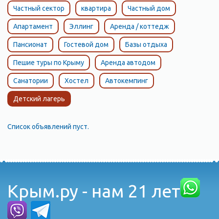
берегу его можно прожить 1000 лет и не соскучиться, - писал
Частный сектор
квартира
Частный дом
о Феодосии А.П. Чехов. - Купание до того хорошо, что я,
окунувшись, стал смеяться без всякой причины". Потому-то и
Апартамент
Эллинг
Аренда / коттедж
выбрал это место на всю жизнь Айвазовский. Не только море
Пансионат
Гостевой дом
Базы отдыха
украшение Феодосии, здесь хороший микроклимат. Солнце
почти круглый год освещает этот уголок - 2272 часа
Пешие туры по Крыму
Аренда автодом
солнечного излучения в год! Это на много больше, чем
Санатории
Хостел
Автокемпинг
получают другие южные курорты. В Феодосии прекрасный
воздух: сухой, чистый, здесь очень легко дышится, совсем не
Детский лагерь
бывает туманов. Изредка, в самые тихие и знойные дни, вдруг
небо затягивают тучи, и на город налетает стремительный
Список объявлений пуст.
ливень. Часто такие ливни сопровождаются сильными
грозами. Феодосия, отдых в Крыму Само географическое
положение Феодосии во многом определило ее
историческую судьбу. Начало городу положили греческие
купцы, основавшие здесь в VI веке до нашей эры на месте уже
Крым.ру - нам 21 лет
существовавшего селения колонию-факторию, назвав ее
Феодосией (перевод с греческого "богом данная"). В конце XIII
века Феодосия стала владением итальянского торгового