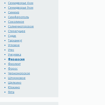
Семидворье 4 км
Семидворье 9 км
Симеиз
Симферополь
Соколиное
Солнечногорское
Стерегущее
Судак
Тарханкут
Угловое
Утес
Учкуевка
Феодосия
Фиолент
Форос
Черноморское
Штормовое
Щелкино
Юркино
Ялта