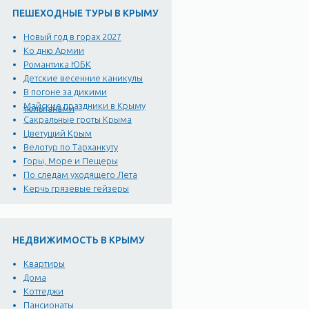
ПЕШЕХОДНЫЕ ТУРЫ В КРЫМУ
Новый год в горах 2027
Ко дню Армии
Романтика ЮБК
Детские весенние каникулы
В погоне за дикими
Майские праздники в Крыму
тюльпанами
Сакральные гроты Крыма
Цветущий Крым
Велотур по Тарханкуту
Горы, Море и Пещеры
По следам уходящего Лета
Керчь грязевые гейзеры
НЕДВИЖИМОСТЬ В КРЫМУ
Квартиры
Дома
Коттеджи
Пансионаты