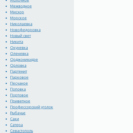
Молочное
надпись "Феодосия-Айваз
Межводное
мемориальный музей Алек
Мисхор
1930 год. Это было втор
Морское
Севастополя как политич
Николаевка
Новофедоровка
пляж с мелким чисто вым
Новый свет
направлению к Керчи. В 
Никита
Дальние камыши, затем Юж
Окуневка
Здесь удобно лежать на 
Оленевка
купанию. Купаться не опа
Орджоникидзе
Орловка
воду просвечивает тот же
Партенит
одноцветное, резко гран
Парковое
всех веселыми брызгами.
Песчаное
заболеваний органов пищ
Поповка
ноябре. Специальные пр
Портовое
Приветное
Профессорский уголок
Рыбачье
Саки
Сатера
Севастополь