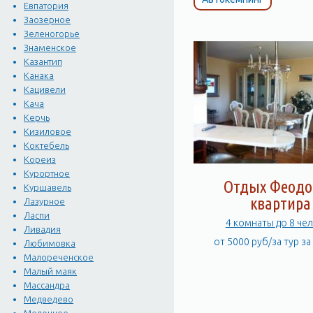
Феодосия кажется больши
Евпатория
подножия гор на берегу 
Заозерное
Крымских гор на востоке.
Зеленогорье
Знаменское
пространство застроено 
Казантип
средневековья. С восточ
Канака
стены карантина, постро
Кацивели
На Карантинном холме в 
Кача
минарета, построенная в 
Керчь
Кизиловое
занимала особое место. К
Коктебель
храмы, построенные в XIV
Кореиз
проведения в Феодосию ж
Курортное
Отдых Феодо
вечерних прогулок, место
Куршавель
квартира
памятник Александру Сер
Лазурное
Ласпи
Пушкина в полный рост. В
4 комнаты до 8 че
Ливадия
место, которое пользует
от 5000 руб/за тур з
Любимовка
мемориальные доски: "В 
Малореченское
городе Феодосии со всем
Малый маяк
собственность города Фе
Массандра
Медведево
художника, сидящего на 