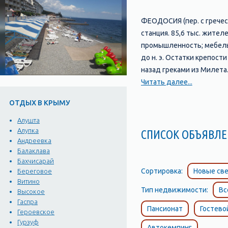
ФЕОДОСИЯ (пер. с греческ
станция. 85,6 тыс. жите
промышленность; мебельна
до н. э. Остатки крепост
назад греками из Милета
города, являясь основой 
Читать далее...
Феодосии А.П. Чехов. - К
ОТДЫХ В КРЫМУ
Айвазовский. Не только 
излучения в год! Это на 
Алушта
совсем не бывает туманов
Алупка
СПИСОК ОБЪЯВЛЕ
Андреевка
сопровождаются сильным
Балаклава
Начало городу положили 
Бахчисарай
Феодосией (перевод с гре
Сортировка:
Новые све
Береговое
Кафой, превратили в мог
Витино
Тип недвижимости:
Вс
через который шли торгов
Высокое
Гаспра
пользовался мрачной слав
Пансионат
Гостево
Героевское
Феодосию и ее окружение
Гурзуф
Автокемпинг