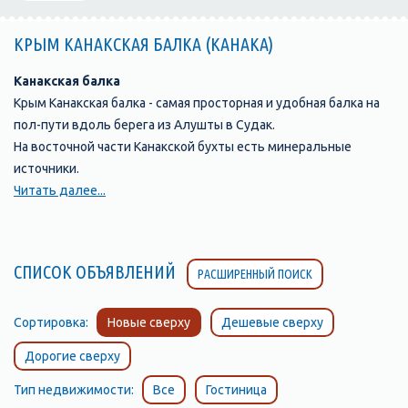
КРЫМ КАНАКСКАЯ БАЛКА (КАНАКА)
Канакская балка
Крым Канакская балка - самая просторная и удобная балка на
пол-пути вдоль берега из Алушты в Судак.
На восточной части Канакской бухты есть минеральные
источники.
Искать их нужно в глинистых сланцах в 5 - 7 метрах от моря.
Читать далее...
Струйки минеральной воды оставляют корочки минерального
вещества и скрепляют сланцы, цементируя их. Вода
содержит ионы магния и слегка горчит. Но настоящим
СПИСОК ОБЪЯВЛЕНИЙ
РАСШИРЕННЫЙ ПОИСК
богатством Канакской балки является реликтовая роща
можжевельника высокого и фисташки туполистой. Эти
растения пережили ледниковый период и сохранились
Сортировка:
Новые сверху
Дешевые сверху
только кое-где на Южном берегу на Форосе, у Никитского
Дорогие сверху
ботанического сада на мысе Мартьян, в Канаке и Новом Свете.
В Канаке ( Канакская балка) растут очень старые деревья - 400-
Тип недвижимости:
Все
Гостиница