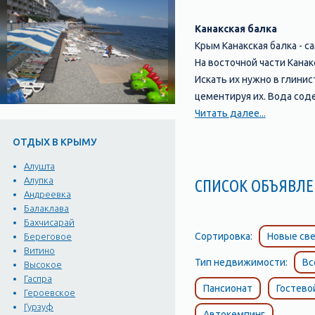
Канакская балка
Крым Канакская балка - с
На восточной части Кана
Искать их нужно в глини
цементируя их. Вода сод
и фисташки туполистой. 
Читать далее...
сада на мысе Мартьян, в 
ОТДЫХ В КРЫМУ
В Канаке ( Канакская бал
Можжевельник - очень це
Алушта
губительны для микробов 
Алупка
СПИСОК ОБЪЯВ
Андреевка
находящихся в роще. Фис
Балаклава
кариеса и пародонтоза. И
Бахчисарай
вот плоды фисташки съед
Сортировка:
Новые све
Береговое
не вырубят, или ураган н
Витино
Тип недвижимости:
Вс
Пляж в Канакской балки п
Высокое
Гаспра
крабы, мидии, рыбы…
Пансионат
Гостево
Героевское
Пляж в Канаке (Крым, Кан
Гурзуф
Автокемпинг