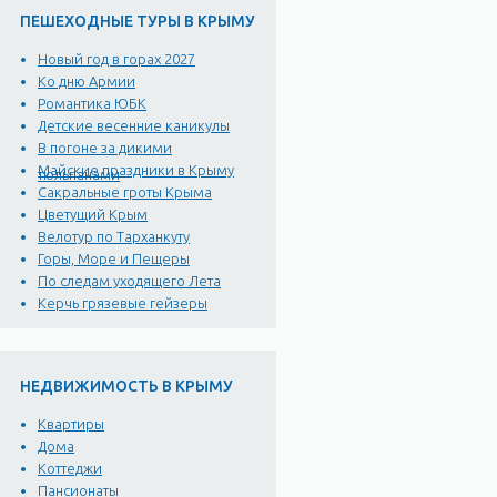
ПЕШЕХОДНЫЕ ТУРЫ В КРЫМУ
Новый год в горах 2027
Ко дню Армии
Романтика ЮБК
Детские весенние каникулы
В погоне за дикими
Майские праздники в Крыму
тюльпанами
Сакральные гроты Крыма
Цветущий Крым
Велотур по Тарханкуту
Горы, Море и Пещеры
По следам уходящего Лета
Керчь грязевые гейзеры
НЕДВИЖИМОСТЬ В КРЫМУ
Квартиры
Дома
Коттеджи
Пансионаты