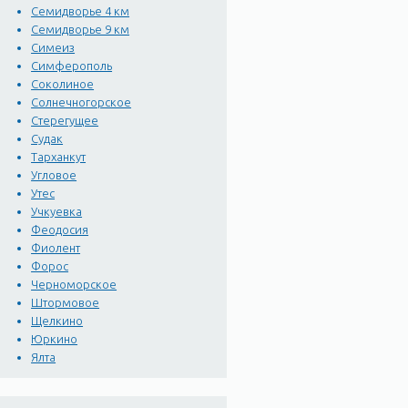
Семидворье 4 км
Никитского ботанического
Семидворье 9 км
Симеиз
Симферополь
Соколиное
Солнечногорское
Стерегущее
Судак
Тарханкут
Угловое
Утес
Учкуевка
Феодосия
Фиолент
Форос
Черноморское
Штормовое
Щелкино
Юркино
Ялта