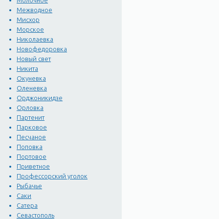
Молочное
С ж/д вокзала в Симферо
Межводное
Или маршрутным такси Си
Мисхор
автобус, такси) до "Канакс
Морское
Кроме того, можно добрать
Николаевка
Новофедоровка
Канака (мифология)
Новый свет
Материал из Википедии 
Никита
У этого термина существу
Окуневка
Канака (др.-греч. Κανάκ
Оленевка
отец убил её[1]. Родила 
Орджоникидзе
Орловка
Действующее лицо трагед
Партенит
Другой персонаж с тем ж
Парковое
Канака (Канакская балка)
Песчаное
(Украина), между городам
Поповка
можжевеловой роще. Несм
Портовое
Приветное
— курорт Луч, Канакская
Профессорский уголок
региона.
Рыбачье
Галечный пляж Канаки им
Саки
Можжевеловая роща.
Сатера
В Канакской балке наход
Севастополь