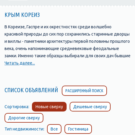
КРЫМ КОРЕИЗ
В Кореизе, Гаспре и их окрестностях среди волшебно
красивой природы до сих пор сохранились старинные дворцы
и виллы - памятники архитектуры первой половины прошлого
века, очень напоминающие средневековые феодальные
замки. Именно такие образцы выбирали для своих дач бывшие
их владельцы - князья Голицыны, Нарышкины, Мещерские В
Читать далее...
Гаспре так называемая "романтическая Александрия" князя
А.Н.Голицына ныне приобрела название "Ясная поляна". Она
представляет собой сравнительно небольшой, по нынешним
СПИСОК ОБЪЯВЛЕНИЙ
РАСШИРЕННЫЙ ПОИСК
понятиям, двухбашенный дворец в английском стиле - одно
из старейших сооружений такого рода на Южном берегу. Он
чуть моложе Алупкинского дворца и чем-то напоминает его.
Сортировка:
Новые сверху
Дешевые сверху
Видимо, своей "двуликостью". Северный фасад строг, в духе
Дорогие сверху
английской неоготики, а южный - по-настоящему "южен", с
просторными, увитыми розами террасами.Сейчас здесь
Тип недвижимости:
Все
Гостиница