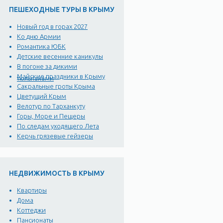
ПЕШЕХОДНЫЕ ТУРЫ В КРЫМУ
Новый год в горах 2027
Ко дню Армии
Романтика ЮБК
Детские весенние каникулы
В погоне за дикими
Майские праздники в Крыму
тюльпанами
Сакральные гроты Крыма
Цветущий Крым
Велотур по Тарханкуту
Горы, Море и Пещеры
По следам уходящего Лета
Керчь грязевые гейзеры
НЕДВИЖИМОСТЬ В КРЫМУ
Квартиры
Дома
Коттеджи
Пансионаты