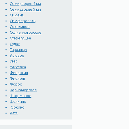
Семидворье 4 км
Семидворье 9 км
Симеиз
Симферополь
Соколиное
Солнечногорское
Стерегущее
Судак
Тарханкут
Угловое
Утес
Учкуевка
Феодосия
Фиолент
Форос
Черноморское
Штормовое
Щелкино
Юркино
Ялта