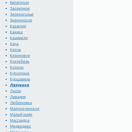
Евпатория
Заозерное
Зеленогорье
Знаменское
Казантип
Канака
Кацивели
Кача
Керчь
Кизиловое
Коктебель
Кореиз
Курортное
Куршавель
Лазурное
Ласпи
Ливадия
Любимовка
Малореченское
Малый маяк
Массандра
Медведево