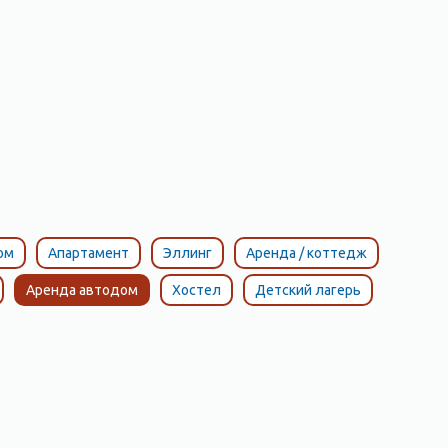
ом
Апартамент
Эллинг
Аренда / коттедж
Аренда автодом
Хостел
Детский лагерь