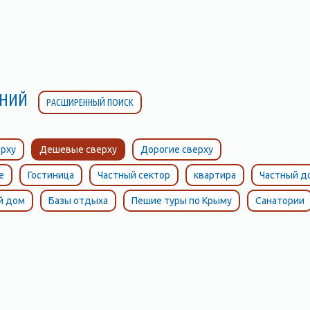
ЛЕНИЙ
РАСШИРЕННЫЙ ПОИСК
рху
Дешевые сверху
Дорогие сверху
е
Гостиница
Частный сектор
квартира
Частный д
й дом
Базы отдыха
Пешие туры по Крыму
Санатории