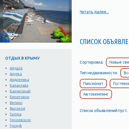
Читать далее...
СПИСОК ОБЪЯВ
ОТДЫХ В КРЫМУ
Сортировка:
Новые све
Алушта
Тип недвижимости:
Вс
Алупка
Андреевка
Пансионат
Гостево
Балаклава
Бахчисарай
Автокемпинг
Береговое
Витино
Высокое
Список объявлений пуст.
Гаспра
Героевское
Гурзуф