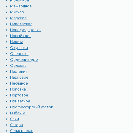
Молочное
Межводное
Мисхор
Морское
Николаевка
Новофедоровка
Новый свет
Никита
Окуневка
Оленевка
Орджоникидзе
Орловка
Партенит
Парковое
Песчаное
Поповка
Портовое
Приветное
Профессорский уголок
Рыбачье
Саки
Сатера
Севастополь