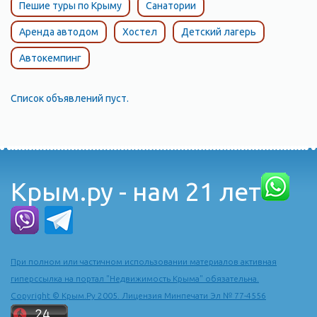
Пешие туры по Крыму
Санатории
Аренда автодом
Хостел
Детский лагерь
Автокемпинг
Список объявлений пуст.
Крым.ру - нам 21 лет
При полном или частичном использовании материалов активная
гиперссылка на портал "Недвижимость Крыма" обязательна.
Copyright © Крым.Ру 2005. Лицензия Минпечати Эл № 77-4556