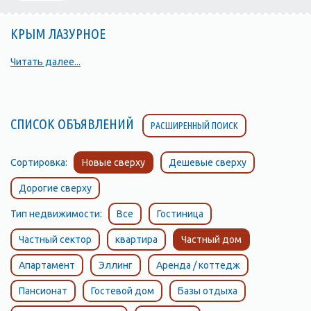
КРЫМ ЛАЗУРНОЕ
Читать далее...
СПИСОК ОБЪЯВЛЕНИЙ
РАСШИРЕННЫЙ ПОИСК
Сортировка:
Новые сверху
Дешевые сверху
Дорогие сверху
Тип недвижимости:
Все
Гостиница
Частный сектор
квартира
Частный дом
Апартамент
Эллинг
Аренда / коттедж
Пансионат
Гостевой дом
Базы отдыха