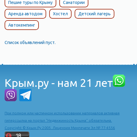
Пешие туры по Крыму
Санатории
Аренда автодом
Хостел
Детский лагерь
Автокемпинг
Список объявлений пуст.
Крым.ру - нам 21 лет
При полном или частичном использовании материалов активная
гиперссылка на портал "Недвижимость Крыма" обязательна.
Copyright © Крым.Ру 2005. Лицензия Минпечати Эл № 77-4556