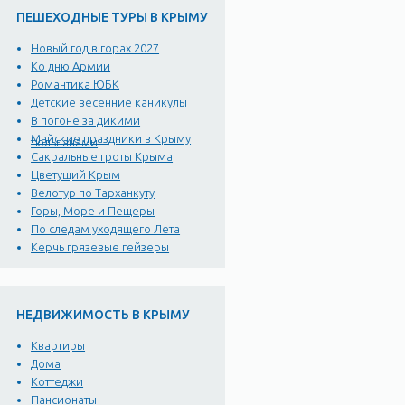
ПЕШЕХОДНЫЕ ТУРЫ В КРЫМУ
Новый год в горах 2027
Ко дню Армии
Романтика ЮБК
Детские весенние каникулы
В погоне за дикими
Майские праздники в Крыму
тюльпанами
Сакральные гроты Крыма
Цветущий Крым
Велотур по Тарханкуту
Горы, Море и Пещеры
По следам уходящего Лета
Керчь грязевые гейзеры
НЕДВИЖИМОСТЬ В КРЫМУ
Квартиры
Дома
Коттеджи
Пансионаты