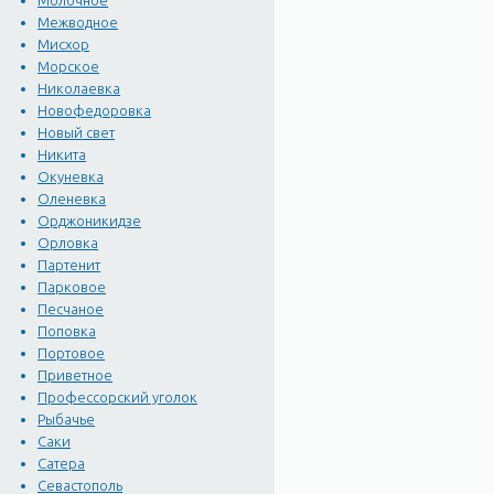
Молочное
троллейбусы. От площади
Межводное
маршрутки до Любимовки 
Мисхор
Морское
Николаевка
Новофедоровка
Новый свет
Никита
Окуневка
Оленевка
Орджоникидзе
Орловка
Партенит
Парковое
Песчаное
Поповка
Портовое
Приветное
Профессорский уголок
Рыбачье
Саки
Сатера
Севастополь