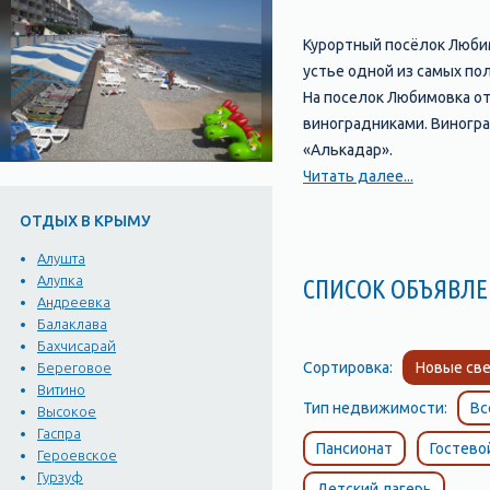
Курортный посёлок Любим
устье одной из самых по
На поселок Любимовка от
виноградниками. Виногра
«Алькадар».
Поселок Любимовка, Сева
Читать далее...
он расположен по обе ст
ОТДЫХ В КРЫМУ
севастопольцев, так и го
Отдых и развлечения в 
Алушта
Когда говорят об отдыхе
Алупка
СПИСОК ОБЪЯВ
Андреевка
и множеством разнообраз
Балаклава
Пляж Любимовки – один и
Бахчисарай
множество пляжных развл
Сортировка:
Новые све
Береговое
Здесь можно поиграть в 
Витино
Тип недвижимости:
Вс
отведать свежую морскую
Высокое
Гаспра
мускаты.
Пансионат
Гостево
Героевское
Достопримечательности 
Гурзуф
Детский лагерь