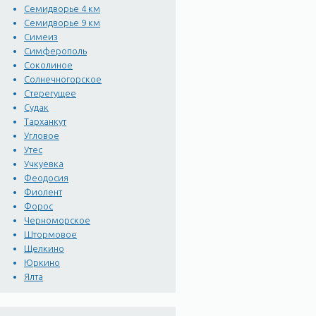
Семидворье 4 км
Семидворье 9 км
Симеиз
Симферополь
Соколиное
Солнечногорское
Стерегущее
Судак
Тарханкут
Угловое
Утес
Учкуевка
Феодосия
Фиолент
Форос
Черноморское
Штормовое
Щелкино
Юркино
Ялта