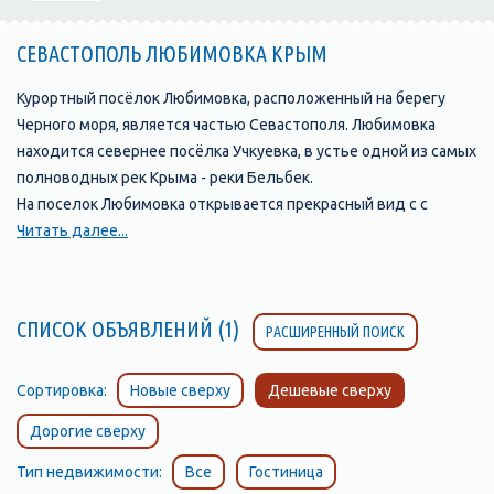
СЕВАСТОПОЛЬ ЛЮБИМОВКА КРЫМ
Курортный посёлок Любимовка, расположенный на берегу
Черного моря, является частью Севастополя. Любимовка
находится севернее посёлка Учкуевка, в устье одной из самых
полноводных рек Крыма - реки Бельбек.
На поселок Любимовка открывается прекрасный вид с с
возвышенности, на которой стоит православная церковь.
Читать далее...
Любимовка окружена садами и виноградниками.
Виноградники совхоза им. Софьи Перовской с давних времен
славятся своими мускатами. Только здесь производят
СПИСОК ОБЪЯВЛЕНИЙ (1)
РАСШИРЕННЫЙ ПОИСК
натуральный мускат «Алькадар».
Поселок Любимовка, Севастополь, славится своим
замечательным песчаным пляжем, протяжённостью более
Сортировка:
Новые сверху
Дешевые сверху
километра, разделенным на две части, так как он расположен
Дорогие сверху
по обе стороны от устья реки Бельбек. Пляж с обеих сторон
постепенно переходит в «дикие» пляжи. Это излюбленное
Тип недвижимости:
Все
Гостиница