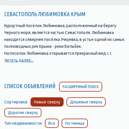
СЕВАСТОПОЛЬ ЛЮБИМОВКА КРЫМ
Курортный посёлок Любимовка, расположенный на берегу
Черного моря, является частью Севастополя. Любимовка
находится севернее посёлка Учкуевка, в устье одной из самых
полноводных рек Крыма - реки Бельбек.
На поселок Любимовка открывается прекрасный вид с с
возвышенности, на которой стоит православная церковь.
Читать далее...
Любимовка окружена садами и виноградниками.
Виноградники совхоза им. Софьи Перовской с давних времен
славятся своими мускатами. Только здесь производят
СПИСОК ОБЪЯВЛЕНИЙ
РАСШИРЕННЫЙ ПОИСК
натуральный мускат «Алькадар».
Поселок Любимовка, Севастополь, славится своим
замечательным песчаным пляжем, протяжённостью более
Сортировка:
Новые сверху
Дешевые сверху
километра, разделенным на две части, так как он расположен
Дорогие сверху
по обе стороны от устья реки Бельбек. Пляж с обеих сторон
постепенно переходит в «дикие» пляжи. Это излюбленное
Тип недвижимости:
Все
Гостиница