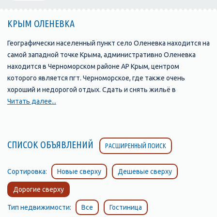
КРЫМ ОЛЕНЕВКА
Географически населенный пункт село Оленевка находится на
самой западной точке Крыма, административно Оленевка
находится в Черноморском районе АР Крым, центром
которого является пгт. Черноморское, где также очень
хороший и недорогой отдых. Сдать и снять жильё в
Черноморске можно Ландшафт Оленевки представлен
Читать далее...
бухтой и озером, пересыпью и балкой-сухоречьем. Село
распространяется вдоль берегов Караджинской бухты с
великолепными песчаными пляжами. В недалеком прошлом
СПИСОК ОБЪЯВЛЕНИЙ
РАСШИРЕННЫЙ ПОИСК
это было небольшое село, а в настоящее время здесь
формируется, и, можно сказать, уже сформировался,
довольно крупный курортный центр. Все дело в том, что
Сортировка:
Новые сверху
Дешевые сверху
местное побережье - место встречи для любителей
Дорогие сверху
подводного плавания. В связи с этим все пансионаты
Оленевки соориентированы под них: предлагается прокат
Тип недвижимости:
Все
Гостиница