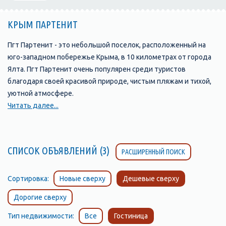
КРЫМ ПАРТЕНИТ
Пгт Партенит - это небольшой поселок, расположенный на
юго-западном побережье Крыма, в 10 километрах от города
Ялта. Пгт Партенит очень популярен среди туристов
благодаря своей красивой природе, чистым пляжам и тихой,
уютной атмосфере.
Читать далее...
Пляжи Партенита отличаются своей чистотой и уютной
атмосферой. Здесь вы найдете множество возможностей
для отдыха и развлечений: водные виды спорта, зонты и
СПИСОК ОБЪЯВЛЕНИЙ (3)
РАСШИРЕННЫЙ ПОИСК
лежаки, кафе и рестораны, а также различные развлечения
для детей.
Сортировка:
Новые сверху
Дешевые сверху
Достопримечательности Пгт Партенита включают в себя
Дорогие сверху
замок Гагариных, построенный в XIX веке в средневековом
стиле. Замок находится на горе и представляет собой
Тип недвижимости:
Все
Гостиница