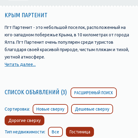
КРЫМ ПАРТЕНИТ
Пгт Партенит - это небольшой поселок, расположенный на
юго-западном побережье Крыма, в 10 километрах от города
Ялта. Пгт Партенит очень популярен среди туристов
благодаря своей красивой природе, чистым пляжам и тихой,
уютной атмосфере.
Читать далее...
Пляжи Партенита отличаются своей чистотой и уютной
атмосферой. Здесь вы найдете множество возможностей
для отдыха и развлечений: водные виды спорта, зонты и
СПИСОК ОБЪЯВЛЕНИЙ (3)
РАСШИРЕННЫЙ ПОИСК
лежаки, кафе и рестораны, а также различные развлечения
для детей.
Сортировка:
Новые сверху
Дешевые сверху
Достопримечательности Пгт Партенита включают в себя
Дорогие сверху
замок Гагариных, построенный в XIX веке в средневековом
стиле. Замок находится на горе и представляет собой
Тип недвижимости:
Все
Гостиница