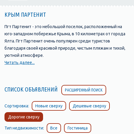
КРЫМ ПАРТЕНИТ
Пгт Партенит - это небольшой поселок, расположенный на
юго-западном побережье Крыма, в 10 километрах от города
Ялта. Пгт Партенит очень популярен среди туристов
благодаря своей красивой природе, чистым пляжам и тихой,
уютной атмосфере.
Читать далее...
Пляжи Партенита отличаются своей чистотой и уютной
атмосферой. Здесь вы найдете множество возможностей
для отдыха и развлечений: водные виды спорта, зонты и
СПИСОК ОБЪЯВЛЕНИЙ
РАСШИРЕННЫЙ ПОИСК
лежаки, кафе и рестораны, а также различные развлечения
для детей.
Сортировка:
Новые сверху
Дешевые сверху
Достопримечательности Пгт Партенита включают в себя
Дорогие сверху
замок Гагариных, построенный в XIX веке в средневековом
стиле. Замок находится на горе и представляет собой
Тип недвижимости:
Все
Гостиница