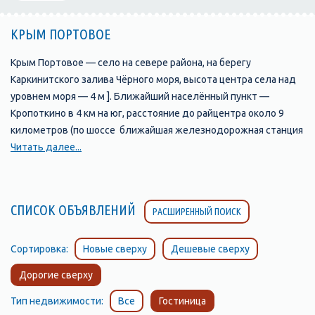
КРЫМ ПОРТОВОЕ
Крым Портовое — село на севере района, на берегу
Каркинитского залива Чёрного моря, высота центра села над
уровнем моря — 4 м ]. Ближайший населённый пункт —
Кропоткино в 4 км на юг, расстояние до райцентра около 9
километров (по шоссе ближайшая железнодорожная станция
— Красноперекопск (на линии Джанкой — Армянск) —
Читать далее...
примерно 49 километров Транспортное сообщение
осуществляется по региональной автодороге 35Н-021
Портовое — Раздольное
СПИСОК ОБЪЯВЛЕНИЙ
РАСШИРЕННЫЙ ПОИСК
Судя по доступным историческим документам, селение было
основано в начале XX века при сборной пристани для вывоза
зерна на баржах морем в Евпаторию. По Статистическому
Сортировка:
Новые сверху
Дешевые сверху
справочнику Таврической губернии. Ч.II-я. Статистический
Дорогие сверху
очерк, выпуск пятый Евпаторийский уезд, 1915 год, в
Коджамбакской волости Евпаторийского уезда числилось
Тип недвижимости:
Все
Гостиница