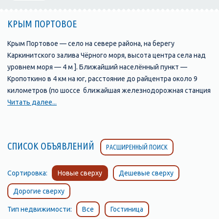
КРЫМ ПОРТОВОЕ
Крым Портовое — село на севере района, на берегу
Каркинитского залива Чёрного моря, высота центра села над
уровнем моря — 4 м ]. Ближайший населённый пункт —
Кропоткино в 4 км на юг, расстояние до райцентра около 9
километров (по шоссе ближайшая железнодорожная станция
— Красноперекопск (на линии Джанкой — Армянск) —
Читать далее...
примерно 49 километров Транспортное сообщение
осуществляется по региональной автодороге 35Н-021
Портовое — Раздольное
СПИСОК ОБЪЯВЛЕНИЙ
РАСШИРЕННЫЙ ПОИСК
Судя по доступным историческим документам, селение было
основано в начале XX века при сборной пристани для вывоза
зерна на баржах морем в Евпаторию. По Статистическому
Сортировка:
Новые сверху
Дешевые сверху
справочнику Таврической губернии. Ч.II-я. Статистический
Дорогие сверху
очерк, выпуск пятый Евпаторийский уезд, 1915 год, в
Коджамбакской волости Евпаторийского уезда числилось
Тип недвижимости:
Все
Гостиница