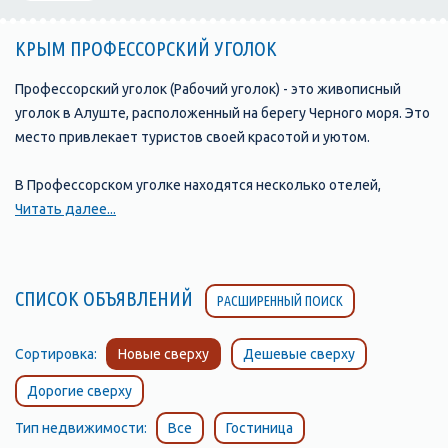
КРЫМ ПРОФЕССОРСКИЙ УГОЛОК
Профессорский уголок (Рабочий уголок) - это живописный
уголок в Алуште, расположенный на берегу Черного моря. Это
место привлекает туристов своей красотой и уютом.
В Профессорском уголке находятся несколько отелей,
предлагающих комфортное размещение и хорошие условия
Читать далее...
для отдыха. расположенная в окружении соснового леса и
всего в нескольких минутах ходьбы от моря. В отеле есть
номера различных категорий, а также открытый бассейн, зона
СПИСОК ОБЪЯВЛЕНИЙ
РАСШИРЕННЫЙ ПОИСК
отдыха и бесплатная парковка.
Еще один популярный отель в Профессорском уголке -
Сортировка:
Новые сверху
Дешевые сверху
"Райский уголок", который находится в непосредственной
Дорогие сверху
близости от пляжа. Отель предлагает гостям номера с видом
на море и собственным балконом или террасой, а также
Тип недвижимости:
Все
Гостиница