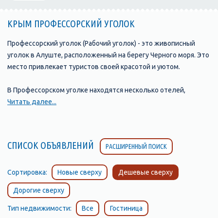
КРЫМ ПРОФЕССОРСКИЙ УГОЛОК
Профессорский уголок (Рабочий уголок) - это живописный
уголок в Алуште, расположенный на берегу Черного моря. Это
место привлекает туристов своей красотой и уютом.
В Профессорском уголке находятся несколько отелей,
предлагающих комфортное размещение и хорошие условия
Читать далее...
для отдыха. расположенная в окружении соснового леса и
всего в нескольких минутах ходьбы от моря. В отеле есть
номера различных категорий, а также открытый бассейн, зона
СПИСОК ОБЪЯВЛЕНИЙ
РАСШИРЕННЫЙ ПОИСК
отдыха и бесплатная парковка.
Еще один популярный отель в Профессорском уголке -
Сортировка:
Новые сверху
Дешевые сверху
"Райский уголок", который находится в непосредственной
Дорогие сверху
близости от пляжа. Отель предлагает гостям номера с видом
на море и собственным балконом или террасой, а также
Тип недвижимости:
Все
Гостиница