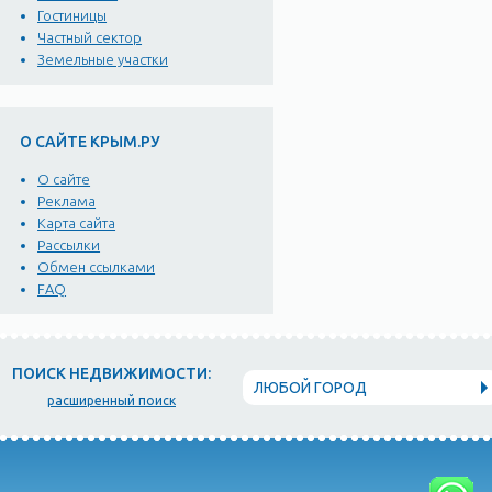
времена находилась крепо
Гостиницы
крепостных сооружений с
Частный сектор
Земельные участки
Давно это было, много в
Феодоре — царице Сугде
О САЙТЕ КРЫМ.РУ
Доброта, ясный ум и муд
О сайте
на берегу Черного моря, 
Реклама
Карта сайта
Рассылки
А красота Феодоры могла 
Обмен ссылками
чувствовались ловкость,
FAQ
другие — славу, добытую
чтобы всю жизнь быть нез
ПОИСК НЕДВИЖИМОСТИ:
Любимым жилищем царицы
ЛЮБОЙ ГОРОД
расширенный поиск
которого до самой Медве
дороги, широко раскинул
лязг якорных цепей и скр
именовавшие Сугдею Суро