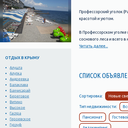
Профессорский уголок (Р
красотой и уютом.
В Профессорском уголке
соснового леса и всего в
парковка.
Читать далее...
ОТДЫХ В КРЫМУ
Еще один популярный оте
гостям номера с видом н
Алушта
Алупка
СПИСОК ОБЪЯВ
Андреевка
Если вы предпочитаете б
Балаклава
Многие из них расположе
Бахчисарай
Сортировка:
Новые све
Береговое
В Профессорском уголке 
Витино
Тип недвижимости:
Вс
прогулки на яхтах, а та
Высокое
Гаспра
Пансионат
Гостево
Героевское
Таким образом, Профессо
Гурзуф
Автокемпинг