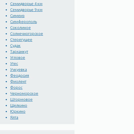
Семидворье 4 км
ними документы, касающи
Семидворье 9 км
и других, хранящиеся и а
Симеиз
мысли об активном призв
Симферополь
Соколиное
С Рабочим уголком связа
Солнечногорское
Стерегущее
1944 г. из эвакуации, о
Судак
архитектуры А. И. Бекето
Тарханкут
воспоминания "Мое знако
Угловое
Утес
В свое время в Рабочем 
Учкуевка
Феодосия
НИИ физических методов 
Фиолент
поглощает в сутки 2,1 г
Форос
ионизированном ультраф
Черноморское
клиницистов, климатотер
Штормовое
проведённые старейшим 
Щелкино
Юркино
исключает тепловые лучи
Ялта
Город сегодня