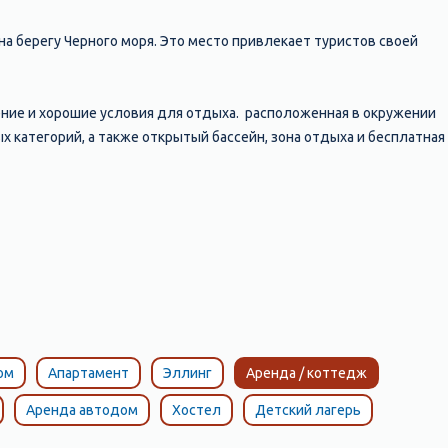
на берегу Черного моря. Это место привлекает туристов своей
ние и хорошие условия для отдыха. расположенная в окружении
ых категорий, а также открытый бассейн, зона отдыха и бесплатная
я в непосредственной близости от пляжа. Отель предлагает
сторан и собственный пляж с лежаками и зонтиками.
е дома или частные апартаменты в Профессорском уголке.
словия для отдыха.
лки по окрестностям, катание на водных лыжах и вейкборде,
ом
Апартамент
Эллинг
Аренда / коттедж
Аренда автодом
Хостел
Детский лагерь
ном море, с уютными отелями и гостевыми домами, хорошими