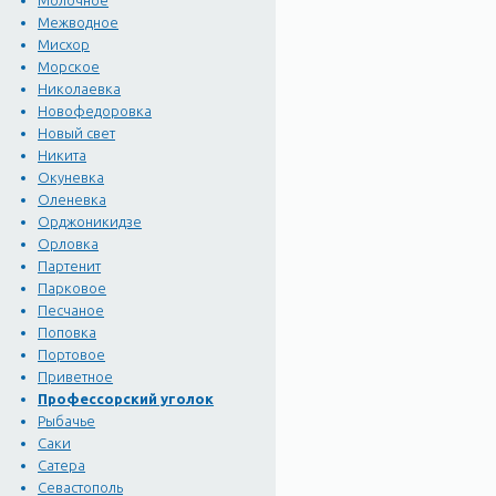
Молочное
Профессор Н.А. Головкин
Межводное
гидрогеологии полуостров
Мисхор
Морское
В эту своеобразную "кол
Николаевка
Новофедоровка
сравнительной эмбриолог
Новый свет
Академии наук А.Е. Лагор
Никита
женщина-врач Н.П. Суслов
Окуневка
Оленевка
Двум ученым из этой слав
Орджоникидзе
Орловка
горы Кастель установлен
Партенит
Парковое
Оригинально исполнен пам
Песчаное
его открытию подготовил
Поповка
скончался. Когда вскоре 
Портовое
Приветное
пришлёт для фундамента 
Профессорский уголок
земством. В основание м
Рыбачье
размеров.
Саки
Сатера
Спустя 80 лет правнуком
Севастополь