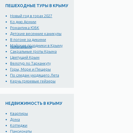
ПЕШЕХОДНЫЕ ТУРЫ В КРЫМУ
Профессорский (рабочий 
«Миндальная роща», перв
Новый год в горах 2027
напоминающий космическ
Ко дню Армии
Романтика ЮБК
Детские весенние каникулы
А до того десятки лет (
В погоне за дикими
науки, внесшие заметный
Майские праздники в Крыму
тюльпанами
Сакральные гроты Крыма
Рабочий уголок, наиболе
Цветущий Крым
Велотур по Тарханкуту
ровное дно.
Горы, Море и Пещеры
По следам уходящего Лета
Керчь грязевые гейзеры
Сегодня в Рабочем уголк
отдыха "Укркоопспилка", "
пролегла благоустроенна
НЕДВИЖИМОСТЬ В КРЫМУ
Квартиры
Достопримечательности
Дома
Коттеджи
Над всём побережьем дом
Пансионаты