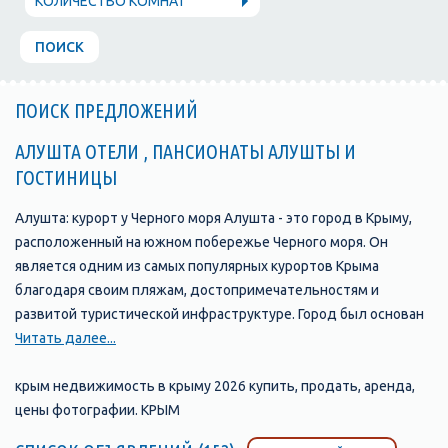
КОЛИЧЕСТВО КОМНАТ
ПОИСК
ПОИСК ПРЕДЛОЖЕНИЙ
АЛУШТА ОТЕЛИ , ПАНСИОНАТЫ АЛУШТЫ И
ГОСТИНИЦЫ
Алушта: курорт у Черного моря Алушта - это город в Крыму,
расположенный на южном побережье Черного моря. Он
является одним из самых популярных курортов Крыма
благодаря своим пляжам, достопримечательностям и
развитой туристической инфраструктуре. Город был основан
в 1837 году и с тех пор стал одним из главных туристических
Читать далее...
центров Крыма. В Алуште находится множество отелей,
пансионатов, санаториев и гостевых домов, которые
крым недвижимость в крыму 2026 купить, продать, аренда,
предлагают своим гостям комфортабельные номера и
цены фотографии. КРЫМ
широкий выбор услуг. Одной из главных