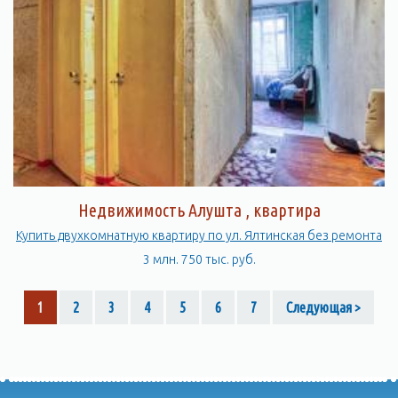
Недвижимость Алушта , квартира
Купить двухкомнатную квартиру по ул. Ялтинская без ремонта
3 млн. 750 тыс. руб.
1
2
3
4
5
6
7
Следующая >