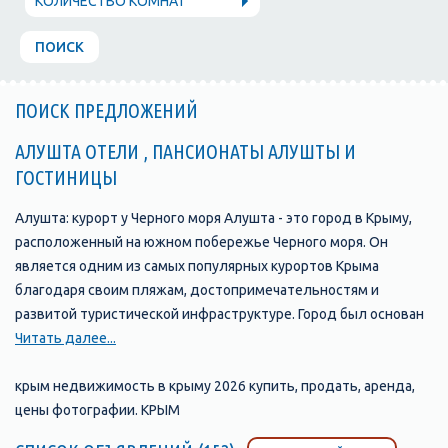
КОЛИЧЕСТВО КОМНАТ
ПОИСК
ПОИСК ПРЕДЛОЖЕНИЙ
АЛУШТА ОТЕЛИ , ПАНСИОНАТЫ АЛУШТЫ И
ГОСТИНИЦЫ
Алушта: курорт у Черного моря Алушта - это город в Крыму,
расположенный на южном побережье Черного моря. Он
является одним из самых популярных курортов Крыма
благодаря своим пляжам, достопримечательностям и
развитой туристической инфраструктуре. Город был основан
в 1837 году и с тех пор стал одним из главных туристических
Читать далее...
центров Крыма. В Алуште находится множество отелей,
пансионатов, санаториев и гостевых домов, которые
крым недвижимость в крыму 2026 купить, продать, аренда,
предлагают своим гостям комфортабельные номера и
цены фотографии. КРЫМ
широкий выбор услуг. Одной из главных