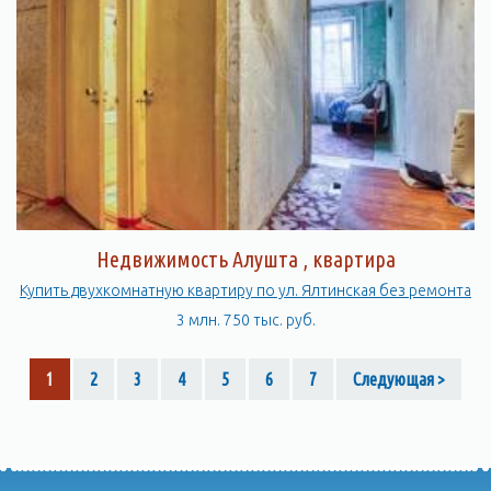
Недвижимость Алушта , квартира
Купить двухкомнатную квартиру по ул. Ялтинская без ремонта
3 млн. 750 тыс. руб.
1
2
3
4
5
6
7
Следующая >