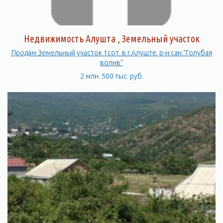
Недвижимость Алушта , Земельный участок
Продам Земельный участок 1сот. в г.Алуште. р-н сан."Голубая
волнв"
2 млн. 500 тыс. руб.