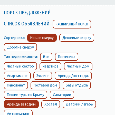
ПОИСК ПРЕДЛОЖЕНИЙ
СПИСОК ОБЪЯВЛЕНИЙ
РАСШИРЕННЫЙ ПОИСК
Сортировка:
Новые сверху
Дешевые сверху
Дорогие сверху
Тип недвижимости:
Все
Гостиница
Частный сектор
квартира
Частный дом
Апартамент
Эллинг
Аренда / коттедж
Пансионат
Гостевой дом
Базы отдыха
Пешие туры по Крыму
Санатории
Аренда автодом
Хостел
Детский лагерь
Автокемпинг