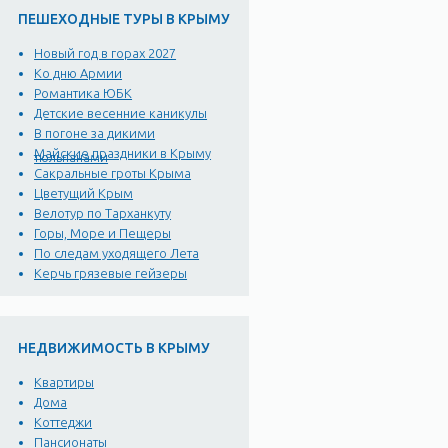
ПЕШЕХОДНЫЕ ТУРЫ В КРЫМУ
Новый год в горах 2027
Ко дню Армии
Романтика ЮБК
Детские весенние каникулы
В погоне за дикими
Майские праздники в Крыму
тюльпанами
Сакральные гроты Крыма
Цветущий Крым
Велотур по Тарханкуту
Горы, Море и Пещеры
По следам уходящего Лета
Керчь грязевые гейзеры
НЕДВИЖИМОСТЬ В КРЫМУ
Квартиры
Дома
Коттеджи
Пансионаты