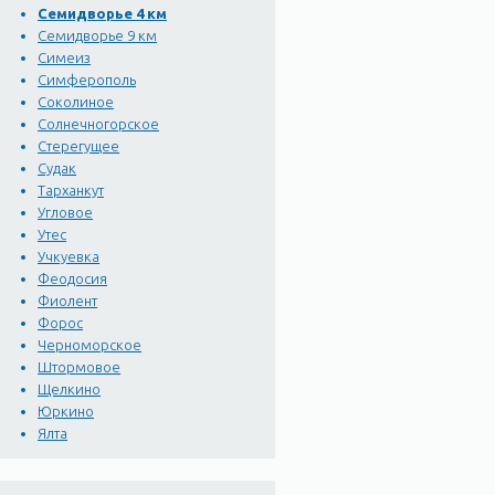
Семидворье 4 км
Семидворье 9 км
Симеиз
Симферополь
Соколиное
Солнечногорское
Стерегущее
Судак
Тарханкут
Угловое
Утес
Учкуевка
Феодосия
Фиолент
Форос
Черноморское
Штормовое
Щелкино
Юркино
Ялта