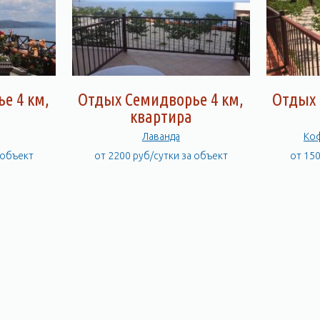
м море - канализация Эллингов подключена к канализационной сети
е 4 км,
Отдых Семидворье 4 км,
Отдых 
квартира
Лаванда
Коф
 объект
от 2200 руб/сутки за объект
от 15