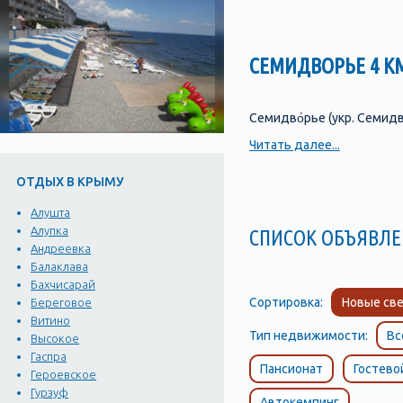
СЕМИДВОРЬЕ 4 К
Семидво́рье (укр. Семидв
административно-террит
Читать далее...
ОТДЫХ В КРЫМУ
Урочище Аян-Дере взяло 
районе Республики Крым,
Алушта
подножия Чатыр-Дага, в 
Алупка
СПИСОК ОБЪЯВЛЕ
расположенный у моря, в
Андреевка
Балаклава
бухте урочища Аян-Дере.
Бахчисарай
Это
- уникальный жилой 
Сортировка:
Новые све
Береговое
Комплекс расположен на 
Витино
велосипеде, гулять, нас
Тип недвижимости:
Вс
Высокое
посторонний.
Гаспра
Пансионат
Гостево
Героевское
ИНФРАСТРУКТУРА
Гурзуф
Собственный пляж
Автокемпинг