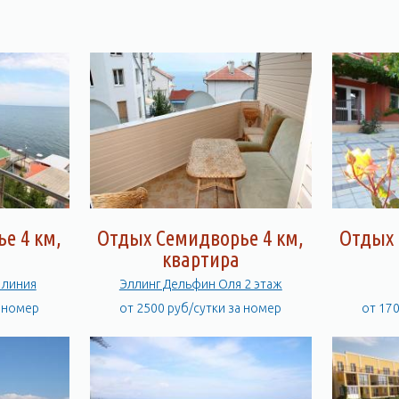
арковка
, электричество подаются круглосуточно и бесперебойно.
оператив Дельфин
.
жно дойди по берегу моря за 30 минут пешком или 6 минут на а
не чувствовать себя оторванными от мира.
фин закрыта и круглосуточно охраняется. До бесплатного галечно
с лавочками, клумбами и фонтанами, детской площадкой, продово
лежностей для купания и загарания. Бесплатная стоянка автомоби
е 4 км,
Отдых Семидворье 4 км,
Отдых 
квартира
чены к Интернету. Бесплатный
Wi-Fi
.
 линия
Эллинг Дельфин Оля 2 этаж
а номер
от 2500 руб/сутки за номер
от 17
 это большая ровная площадка над морем площадью 600 кв. метро
й удобно отдыхать на шезлонгах, надувных матрасах, удобно уста
. Перед террасой находится двухуровневый крытый солярий, кажды
ликолепный панорамный вид, здесь можно любоваться рассветами 