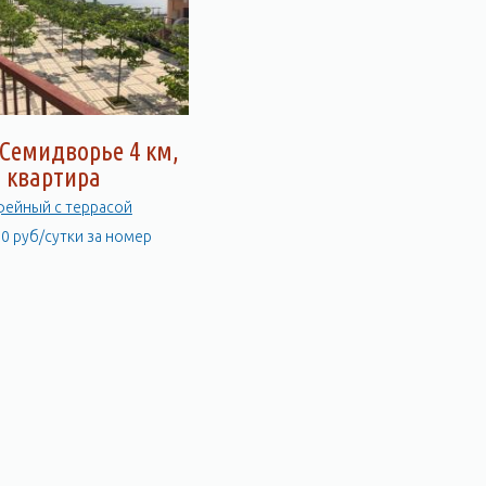
 г. Алушты.
Семидворье 4 км,
квартира
ейный с террасой
00 руб/сутки за номер