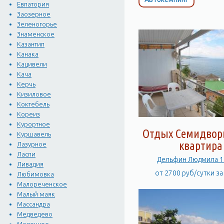
Евпатория
Бесплатная охраняемая п
Заозерное
Круглосуточная охрана
Зеленогорье
Холодная и горячая вода
Знаменское
Казантип
Рядом расположен ко
Канака
До набережной Алушты мо
Кацивели
полноценно отдохнуть и 
Кача
ИНФРАСТРУКТУРА
Керчь
Территория Эллингов Дель
Кизиловое
Коктебель
Собственная набережная 
Кореиз
киоск по продаже принад
Курортное
трансфера. Медсестра.
Отдых Семидворь
Куршавель
квартира
Лазурное
Эллинги Дельфин подклю
Ласпи
Дельфин Людмила 1
Ливадия
от 2700 руб/сутки з
Любимовка
Терраса для загорания -
Малореченское
Эллингов Дельфин. На не
Малый маяк
можно спуститься в море
Массандра
перед Вами откроется ве
Медведево