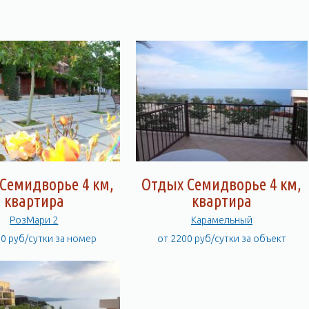
втомобиле. Небольшая удаленность от Алушты позволит Вам
го пляжа – от 5 до 75 метров в зависимости от эллинга.
льственный магазин, фруктово-овощной ларек, газетный киоск и
ля рядом с эллингом. Предоставляется услуга
Семидворье 4 км,
Отдых Семидворье 4 км,
квартира
квартира
РозМари 2
Карамельный
00 руб/сутки за номер
от 2200 руб/сутки за объект
в, которая примыкает непосредственно к пляжу и набережной
навливать надувные бассейны и зонты. С террасы по лестницам
й этаж которого составляет 200 м.кв. Со второго этажа солярия
и закатами. Летом 2016 года второй ярус накрыт тентом.