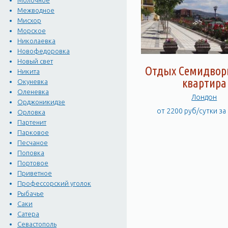
Молочное
Межводное
Купаться будете в чисто
Мисхор
Морское
Николаевка
Новофедоровка
Новый свет
Отдых Семидворь
Никита
квартира
Окуневка
Оленевка
Лондон
Орджоникидзе
от 2200 руб/сутки за
Орловка
Партенит
Парковое
Песчаное
Поповка
Портовое
Приветное
Профессорский уголок
Рыбачье
Саки
Сатера
Севастополь