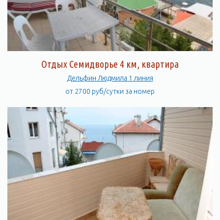
круглосуточно и бесперебойно.
Рядом расположен кооператив Дельфин
.
До набережной Алушты можно дойди по берегу моря за 30
минут пешком или 6 минут на автомобиле. Небольшая
удаленность от Алушты позволит Вам полноценно
Отдых Семидворье 4 км, квартира
отдохнуть и не чувствовать себя оторванными от мира.
Дельфин Людмила 1 линия
ИНФРАСТРУКТУРА
от 2700 руб/сутки за номер
Территория Эллингов Дельфин закрыта и круглосуточно
охраняется. До бесплатного галечного пляжа – от 5 до 75
метров в зависимости от эллинга. Собственная набережная с
лавочками, клумбами и фонтанами, детской площадкой,
продовольственный магазин, фруктово-овощной ларек,
газетный киоск и киоск по продаже принадлежностей для
купания и загарания. Бесплатная стоянка автомобиля рядом с
эллингом. Предоставляется услуга трансфера. Медсестра.
Эллинги Дельфин подключены к Интернету. Бесплатный
Wi-
Fi
.