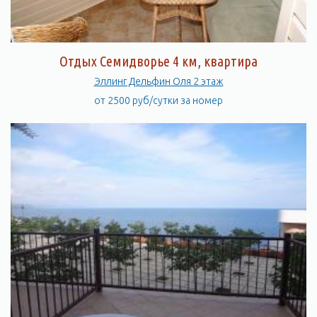
Терраса для загорания - это большая ровная площадка над
морем площадью 600 кв. метров, которая примыкает
непосредственно к пляжу и набережной Эллингов Дельфин.
Отдых Семидворье 4 км, квартира
На ней удобно отдыхать на шезлонгах, надувных матрасах,
Эллинг Дельфин Оля 2 этаж
удобно устанавливать надувные бассейны и зонты. С террасы
от 2500 руб/сутки за номер
по лестницам можно спуститься в море. Перед террасой
находится двухуровневый крытый солярий, каждый этаж
которого составляет 200 м.кв. Со второго этажа солярия
перед Вами откроется великолепный панорамный вид, здесь
можно любоваться рассветами и закатами. Летом 2016 года
второй ярус накрыт тентом.
Купаться будете в чистом море - канализация Эллингов
подключена к канализационной сети г. Алушты.