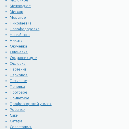
Молочное
Межводное
Мисхор
Морское
Николаевка
Новофедоровка
Новый свет
Никита
Окуневка
Оленевка
Орджоникидзе
Орловка
Партенит
Парковое
Песчаное
Поповка
Портовое
Приветное
Профессорский уголок
Рыбачье
Саки
Сатера
Севастополь