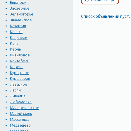
Евпатория
Заозерное
Зеленогорье
Список объявлений пуст.
Знаменское
Казантип
Канака
Кацивели
Кача
Керчь
Кизиловое
Коктебель
Кореиз
Курортное
Куршавель
Лазурное
Ласпи
Ливадия
Любимовка
Малореченское
Малый маяк
Массандра
Медведево