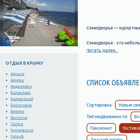
Семидворье — курортный
Семидворье - это небольш
одним из популярных мес
Читать далее...
взрослых. Здесь можно з
ОТДЫХ В КРЫМУ
пляже. Кроме того, Семи
множество ресторанов и 
Алушта
Демерджи, которая наход
Алупка
СПИСОК ОБЪЯВ
Андреевка
всего мира. Также в Сем
Балаклава
можно узнать много интер
Бахчисарай
насладиться красотами п
Сортировка:
Новые све
Береговое
Витино
Тип недвижимости:
Вс
Высокое
Гаспра
Пансионат
Гостево
Героевское
Гурзуф
Детский лагерь