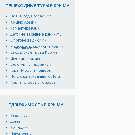
ПЕШЕХОДНЫЕ ТУРЫ В КРЫМУ
Новый год в горах 2027
Ко дню Армии
Романтика ЮБК
Детские весенние каникулы
В погоне за дикими
Майские праздники в Крыму
тюльпанами
Сакральные гроты Крыма
Цветущий Крым
Велотур по Тарханкуту
Горы, Море и Пещеры
По следам уходящего Лета
Керчь грязевые гейзеры
НЕДВИЖИМОСТЬ В КРЫМУ
Квартиры
Дома
Коттеджи
Пансионаты