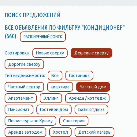
ПОИСК ПРЕДЛОЖЕНИЙ
ВСЕ ОБЪЯВЛЕНИЯ ПО ФИЛЬТРУ "КОНДИЦИОНЕР"
(660)
РАСШИРЕННЫЙ ПОИСК
Сортировка:
Новые сверху
Дешевые сверху
Дорогие сверху
Тип недвижимости:
Все
Гостиница
Частный сектор
квартира
Частный дом
Апартамент
Эллинг
Аренда / коттедж
Пансионат
Гостевой дом
Базы отдыха
Пешие туры по Крыму
Санатории
Аренда автодом
Хостел
Детский лагерь