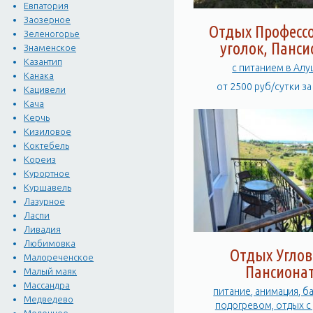
Евпатория
Заозерное
Отдых Професс
Зеленогорье
уголок, Панси
Знаменское
Казантип
с питанием в Ал
Канака
от 2500 руб/сутки з
Кацивели
Кача
Керчь
Кизиловое
Коктебель
Кореиз
Курортное
Куршавель
Лазурное
Ласпи
Ливадия
Любимовка
Отдых Углов
Малореченское
Пансиона
Малый маяк
Массандра
питание, анимация, б
Медведево
подогревом, отдых с