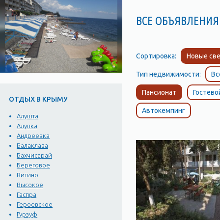
ВСЕ ОБЪЯВЛЕНИЯ
Сортировка:
Новые све
Тип недвижимости:
Вс
Пансионат
Гостево
ОТДЫХ В КРЫМУ
Автокемпинг
Алушта
Алупка
Андреевка
Балаклава
Бахчисарай
Береговое
Витино
Высокое
Гаспра
Героевское
Гурзуф