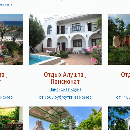
человека
а ,
Отдых Алушта ,
От
т
Пансионат
Пансионат Круиз
а номер
от 1500 руб/сутки за номер
от 110