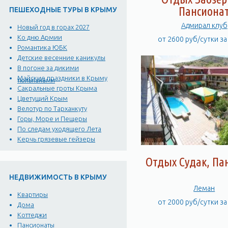
Пансиона
ПЕШЕХОДНЫЕ ТУРЫ В КРЫМУ
Адмирал клуб
Новый год в горах 2027
Ко дню Армии
от 2600 руб/сутки з
Романтика ЮБК
Детские весенние каникулы
В погоне за дикими
Майские праздники в Крыму
тюльпанами
Сакральные гроты Крыма
Цветущий Крым
Велотур по Тарханкуту
Горы, Море и Пещеры
По следам уходящего Лета
Керчь грязевые гейзеры
Отдых Судак, Па
НЕДВИЖИМОСТЬ В КРЫМУ
Леман
Квартиры
от 2000 руб/сутки з
Дома
Коттеджи
Пансионаты