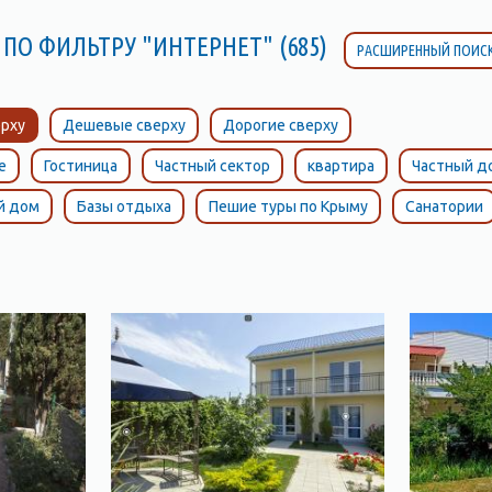
 ПО ФИЛЬТРУ "ИНТЕРНЕТ" (685)
РАСШИРЕННЫЙ ПОИС
рху
Дешевые сверху
Дорогие сверху
е
Гостиница
Частный сектор
квартира
Частный д
й дом
Базы отдыха
Пешие туры по Крыму
Санатории