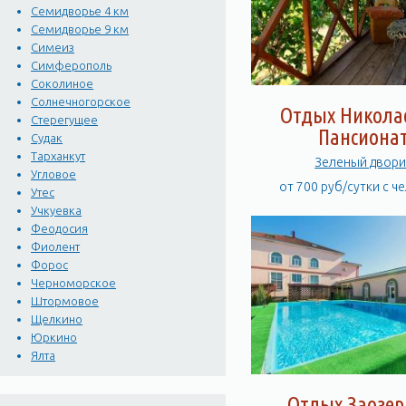
Семидворье 4 км
Семидворье 9 км
Симеиз
Симферополь
Соколиное
Солнечногорское
Отдых Никола
Стерегущее
Пансиона
Судак
Тарханкут
Зеленый двори
Угловое
от 700 руб/сутки с ч
Утес
Учкуевка
Феодосия
Фиолент
Форос
Черноморское
Штормовое
Щелкино
Юркино
Ялта
Отдых Заозер