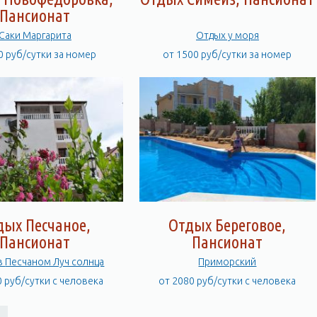
Пансионат
Саки Mаргарита
Отдых у моря
0 руб/сутки за номер
от 1500 руб/сутки за номер
дых Песчаное,
Отдых Береговое,
Пансионат
Пансионат
Отдых в Песчаном Луч солнца
Приморский
0 руб/сутки с человека
от 2080 руб/сутки с человека