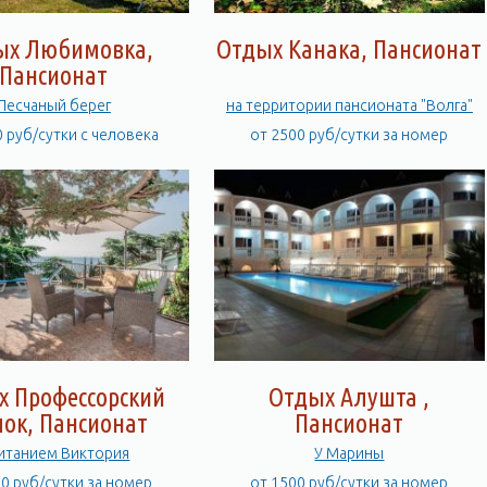
ых Любимовка,
Отдых Канака, Пансионат
Пансионат
Песчаный берег
на территории пансионата "Волга"
0 руб/сутки с человека
от 2500 руб/сутки за номер
х Профессорский
Отдых Алушта ,
лок, Пансионат
Пансионат
питанием Виктория
У Марины
00 руб/сутки за номер
от 1500 руб/сутки за номер