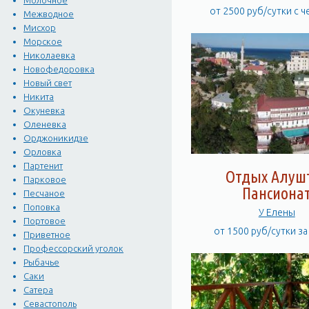
Молочное
от 2500 руб/сутки с 
Межводное
Мисхор
Морское
Николаевка
Новофедоровка
Новый свет
Никита
Окуневка
Оленевка
Орджоникидзе
Орловка
Партенит
Отдых Алушт
Парковое
Пансиона
Песчаное
Поповка
У Елены
Портовое
от 1500 руб/сутки з
Приветное
Профессорский уголок
Рыбачье
Саки
Сатера
Севастополь