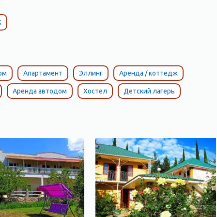
К
ом
Апартамент
Эллинг
Аренда / коттедж
Аренда автодом
Хостел
Детский лагерь