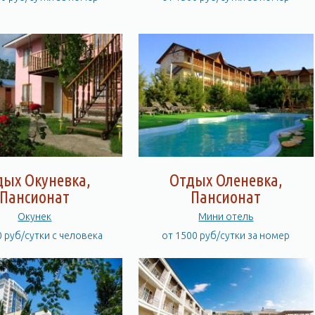
дых Окуневка,
Отдых Оленевка,
Пансионат
Пансионат
Окунек
Мини отель
0 руб/сутки с человека
от 1500 руб/сутки за номер