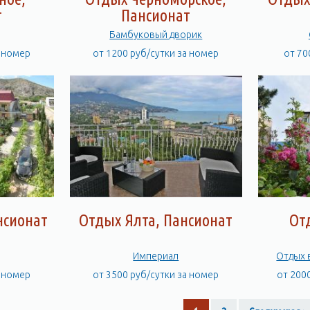
т
Пансионат
Бамбуковый дворик
а номер
от 1200 руб/сутки за номер
от 70
нсионат
Отдых Ялта, Пансионат
От
Империал
а номер
от 3500 руб/сутки за номер
от 200