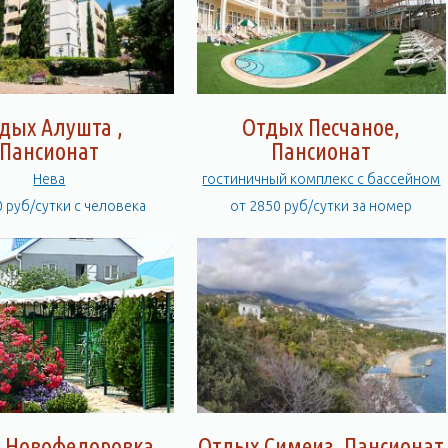
дых Алушта ,
Отдых Песчаное,
Пансионат
Пансионат
Нева
гостиничный комплекс с бассейном
0 руб/сутки с человека
от 2850 руб/сутки за номер
 Новофедоровка,
Отдых Симеиз, Пансионат