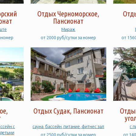
орский
Отдых Черноморское,
Отд
онат
Пансионат
уште
Мираж
а номер
от 2000 руб/сутки за номер
от 156
ое,
Отдых Судак, Пансионат
Отды
т
уго
ассейн с
сауна, бассейн, питание, фитнес зал
с 
 детьми
от 2500 руб/сутки за номер
от 14