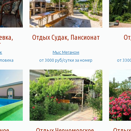
евка,
Отдых Судак, Пансионат
От
т
к
Мыс Меганом
еловека
от 3000 руб/сутки за номер
от 330
ное,
Отдых Черноморское,
Отдых