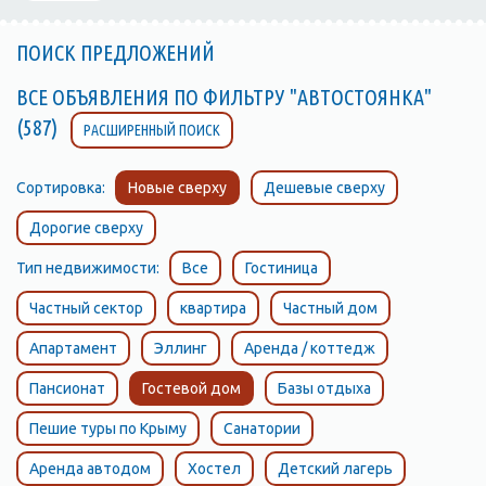
ПОИСК ПРЕДЛОЖЕНИЙ
ВСЕ ОБЪЯВЛЕНИЯ ПО ФИЛЬТРУ "АВТОСТОЯНКА"
(587)
РАСШИРЕННЫЙ ПОИСК
Сортировка:
Новые сверху
Дешевые сверху
Дорогие сверху
Тип недвижимости:
Все
Гостиница
Частный сектор
квартира
Частный дом
Апартамент
Эллинг
Аренда / коттедж
Пансионат
Гостевой дом
Базы отдыха
Пешие туры по Крыму
Санатории
Аренда автодом
Хостел
Детский лагерь