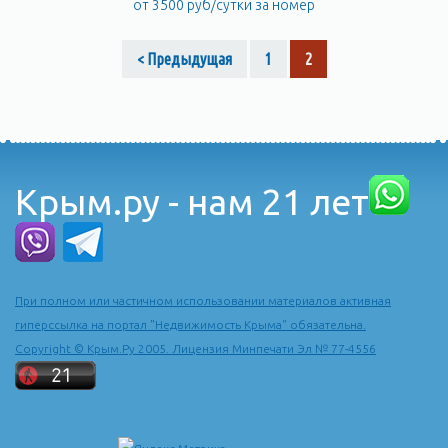
от 3500 руб/сутки за номер
< Предыдущая
1
2
Крым.ру - нам 21 лет
При полном или частичном использовании материалов активная
гиперссылка на портал "Недвижимость Крыма" обязательна.
Copyright © Крым.Ру 2005. Лицензия Минпечати Эл № 77-4556