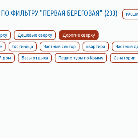
ПО ФИЛЬТРУ "ПЕРВАЯ БЕРЕГОВАЯ" (233)
РАСШИ
рху
Дешевые сверху
Дорогие сверху
е
Гостиница
Частный сектор
квартира
Частный д
й дом
Базы отдыха
Пешие туры по Крыму
Санатории