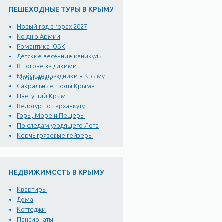
ПЕШЕХОДНЫЕ ТУРЫ В КРЫМУ
Новый год в горах 2027
Ко дню Армии
Романтика ЮБК
Детские весенние каникулы
В погоне за дикими
Майские праздники в Крыму
тюльпанами
Сакральные гроты Крыма
Цветущий Крым
Велотур по Тарханкуту
Горы, Море и Пещеры
По следам уходящего Лета
Керчь грязевые гейзеры
НЕДВИЖИМОСТЬ В КРЫМУ
Квартиры
Дома
Коттеджи
Пансионаты