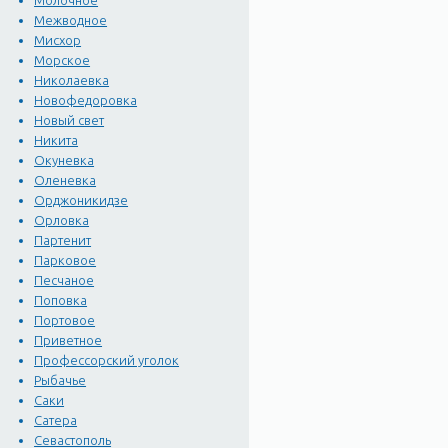
Молочное
Межводное
Мисхор
Морское
Николаевка
Новофедоровка
Новый свет
Никита
Окуневка
Оленевка
Орджоникидзе
Орловка
Партенит
Парковое
Песчаное
Поповка
Портовое
Приветное
Профессорский уголок
Рыбачье
Саки
Сатера
Севастополь