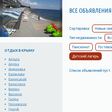
ВСЕ ОБЪЯВЛЕНИЯ 
Сортировка:
Новые све
Тип недвижимости:
Вс
Пансионат
Гостево
ОТДЫХ В КРЫМУ
Детский лагерь
Алушта
Алупка
Андреевка
Список объявлений пуст.
Балаклава
Бахчисарай
Береговое
Витино
Высокое
Гаспра
Героевское
Гурзуф