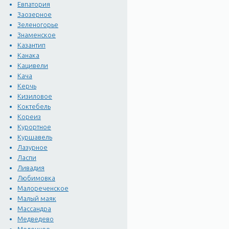
Евпатория
Заозерное
Зеленогорье
Знаменское
Казантип
Канака
Кацивели
Кача
Керчь
Кизиловое
Коктебель
Кореиз
Курортное
Куршавель
Лазурное
Ласпи
Ливадия
Любимовка
Малореченское
Малый маяк
Массандра
Медведево