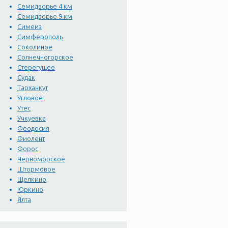
Семидворье 4 км
Семидворье 9 км
Симеиз
Симферополь
Соколиное
Солнечногорское
Стерегущее
Судак
Тарханкут
Угловое
Утес
Учкуевка
Феодосия
Фиолент
Форос
Черноморское
Штормовое
Щелкино
Юркино
Ялта