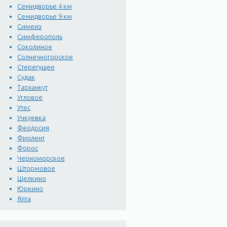
Семидворье 4 км
Семидворье 9 км
Симеиз
Симферополь
Соколиное
Солнечногорское
Стерегущее
Судак
Тарханкут
Угловое
Утес
Учкуевка
Феодосия
Фиолент
Форос
Черноморское
Штормовое
Щелкино
Юркино
Ялта