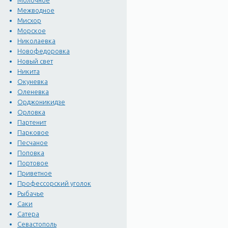
Молочное
Межводное
Мисхор
Морское
Николаевка
Новофедоровка
Новый свет
Никита
Окуневка
Оленевка
Орджоникидзе
Орловка
Партенит
Парковое
Песчаное
Поповка
Портовое
Приветное
Профессорский уголок
Рыбачье
Саки
Сатера
Севастополь