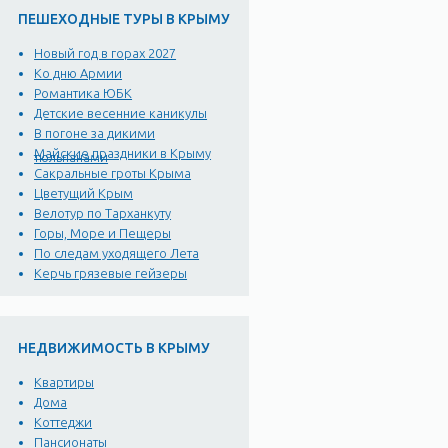
ПЕШЕХОДНЫЕ ТУРЫ В КРЫМУ
Новый год в горах 2027
Ко дню Армии
Романтика ЮБК
Детские весенние каникулы
В погоне за дикими
Майские праздники в Крыму
тюльпанами
Сакральные гроты Крыма
Цветущий Крым
Велотур по Тарханкуту
Горы, Море и Пещеры
По следам уходящего Лета
Керчь грязевые гейзеры
НЕДВИЖИМОСТЬ В КРЫМУ
Квартиры
Дома
Коттеджи
Пансионаты