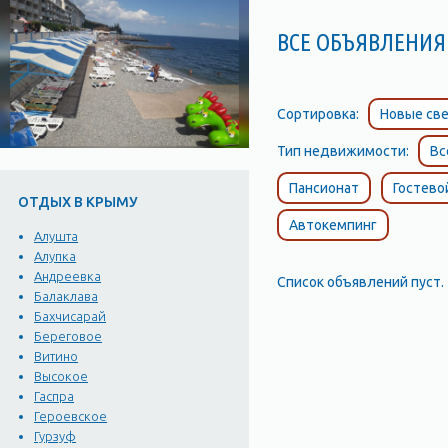
ВСЕ ОБЪЯВЛЕНИЯ 
Сортировка:
Новые све
Тип недвижимости:
Вс
Пансионат
Гостево
ОТДЫХ В КРЫМУ
Автокемпинг
Алушта
Алупка
Андреевка
Список объявлений пуст.
Балаклава
Бахчисарай
Береговое
Витино
Высокое
Гаспра
Героевское
Гурзуф