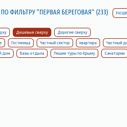
ПО ФИЛЬТРУ "ПЕРВАЯ БЕРЕГОВАЯ" (233)
РАСШИ
рху
Дешевые сверху
Дорогие сверху
е
Гостиница
Частный сектор
квартира
Частный д
й дом
Базы отдыха
Пешие туры по Крыму
Санатории