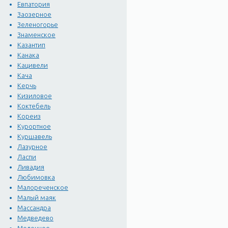
Евпатория
Заозерное
Зеленогорье
Знаменское
Казантип
Канака
Кацивели
Кача
Керчь
Кизиловое
Коктебель
Кореиз
Курортное
Куршавель
Лазурное
Ласпи
Ливадия
Любимовка
Малореченское
Малый маяк
Массандра
Медведево