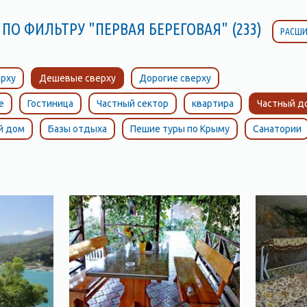
ПО ФИЛЬТРУ "ПЕРВАЯ БЕРЕГОВАЯ" (233)
РАСШИ
рху
Дешевые сверху
Дорогие сверху
е
Гостиница
Частный сектор
квартира
Частный д
й дом
Базы отдыха
Пешие туры по Крыму
Санатории