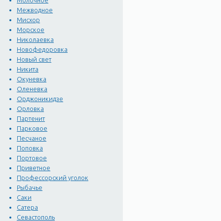
Молочное
Межводное
Мисхор
Морское
Николаевка
Новофедоровка
Новый свет
Никита
Окуневка
Оленевка
Орджоникидзе
Орловка
Партенит
Парковое
Песчаное
Поповка
Портовое
Приветное
Профессорский уголок
Рыбачье
Саки
Сатера
Севастополь