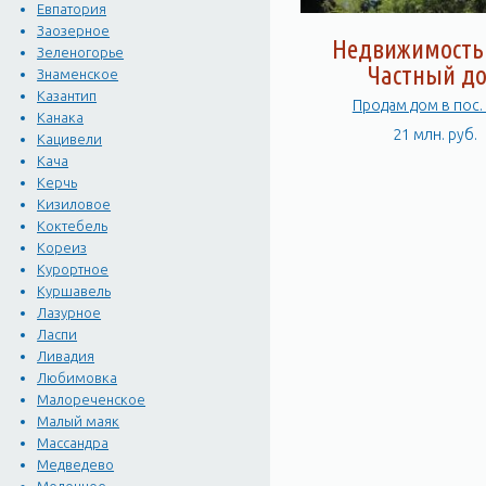
Евпатория
Заозерное
Недвижимость 
Зеленогорье
Частный д
Знаменское
Казантип
Продам дом в пос.
Канака
21 млн. руб.
Кацивели
Кача
Керчь
Кизиловое
Коктебель
Кореиз
Курортное
Куршавель
Лазурное
Ласпи
Ливадия
Любимовка
Малореченское
Малый маяк
Массандра
Медведево