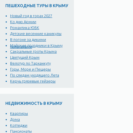
ПЕШЕХОДНЫЕ ТУРЫ В КРЫМУ
Новый год в горах 2027
Ко дню Армии
Романтика ЮБК
Детские весенние каникулы
В погоне за дикими
Майские праздники в Крыму
тюльпанами
Сакральные гроты Крыма
Цветущий Крым
Велотур по Тарханкуту
Горы, Море и Пещеры
По следам уходящего Лета
Керчь грязевые гейзеры
НЕДВИЖИМОСТЬ В КРЫМУ
Квартиры
Дома
Коттеджи
Пансионаты