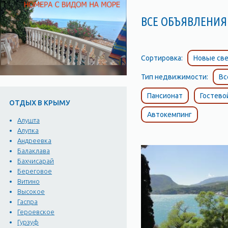
ВСЕ ОБЪЯВЛЕНИЯ 
Сортировка:
Новые све
Тип недвижимости:
Вс
Пансионат
Гостево
ОТДЫХ В КРЫМУ
Автокемпинг
Алушта
Алупка
Андреевка
Балаклава
Бахчисарай
Береговое
Витино
Высокое
Гаспра
Героевское
Гурзуф