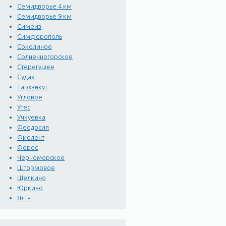
Семидворье 4 км
Семидворье 9 км
Симеиз
Симферополь
Соколиное
Солнечногорское
Стерегущее
Судак
Тарханкут
Угловое
Утес
Учкуевка
Феодосия
Фиолент
Форос
Черноморское
Штормовое
Щелкино
Юркино
Ялта