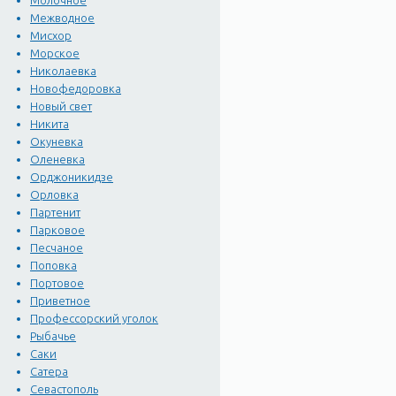
Молочное
Межводное
Мисхор
Морское
Николаевка
Новофедоровка
Новый свет
Никита
Окуневка
Оленевка
Орджоникидзе
Орловка
Партенит
Парковое
Песчаное
Поповка
Портовое
Приветное
Профессорский уголок
Рыбачье
Саки
Сатера
Севастополь