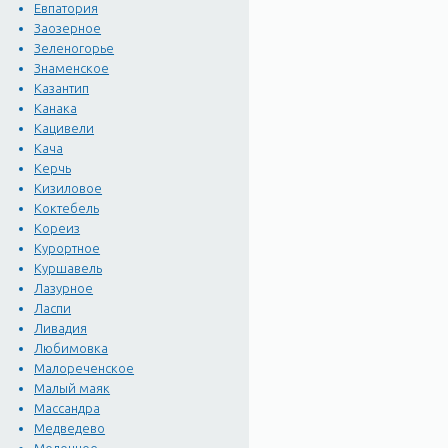
Евпатория
Заозерное
Зеленогорье
Знаменское
Казантип
Канака
Кацивели
Кача
Керчь
Кизиловое
Коктебель
Кореиз
Курортное
Куршавель
Лазурное
Ласпи
Ливадия
Любимовка
Малореченское
Малый маяк
Массандра
Медведево