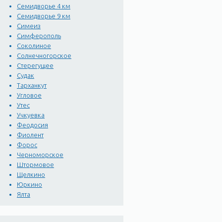
Семидворье 4 км
Семидворье 9 км
Симеиз
Симферополь
Соколиное
Солнечногорское
Стерегущее
Судак
Тарханкут
Угловое
Утес
Учкуевка
Феодосия
Фиолент
Форос
Черноморское
Штормовое
Щелкино
Юркино
Ялта