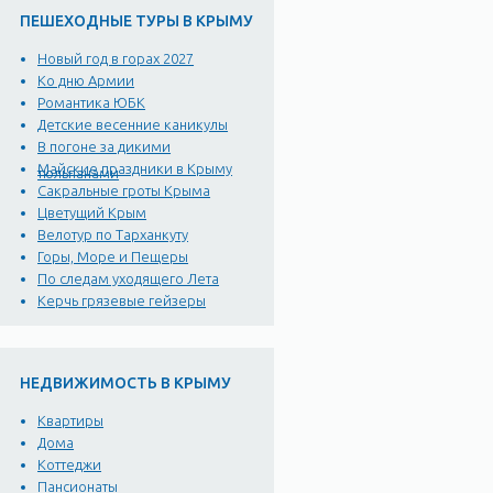
ПЕШЕХОДНЫЕ ТУРЫ В КРЫМУ
Новый год в горах 2027
Ко дню Армии
Романтика ЮБК
Детские весенние каникулы
В погоне за дикими
Майские праздники в Крыму
тюльпанами
Сакральные гроты Крыма
Цветущий Крым
Велотур по Тарханкуту
Горы, Море и Пещеры
По следам уходящего Лета
Керчь грязевые гейзеры
НЕДВИЖИМОСТЬ В КРЫМУ
Квартиры
Дома
Коттеджи
Пансионаты