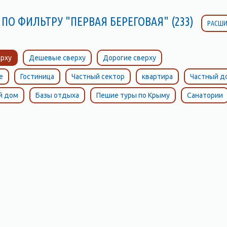
ПО ФИЛЬТРУ "ПЕРВАЯ БЕРЕГОВАЯ" (233)
РАСШИ
рху
Дешевые сверху
Дорогие сверху
е
Гостиница
Частный сектор
квартира
Частный д
й дом
Базы отдыха
Пешие туры по Крыму
Санатории