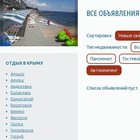
ВСЕ ОБЪЯВЛЕНИЯ 
Сортировка:
Новые све
Тип недвижимости:
Вс
Пансионат
Гостево
ОТДЫХ В КРЫМУ
Автокемпинг
Алушта
Алупка
Андреевка
Список объявлений пуст.
Балаклава
Бахчисарай
Береговое
Витино
Высокое
Гаспра
Героевское
Гурзуф