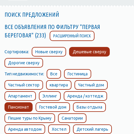
ПОИСК ПРЕДЛОЖЕНИЙ
ВСЕ ОБЪЯВЛЕНИЯ ПО ФИЛЬТРУ "ПЕРВАЯ
БЕРЕГОВАЯ" (233)
РАСШИРЕННЫЙ ПОИСК
Сортировка:
Новые сверху
Дешевые сверху
Дорогие сверху
Тип недвижимости:
Все
Гостиница
Частный сектор
квартира
Частный дом
Апартамент
Эллинг
Аренда / коттедж
Пансионат
Гостевой дом
Базы отдыха
Пешие туры по Крыму
Санатории
Аренда автодом
Хостел
Детский лагерь