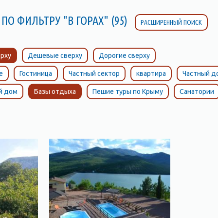
ПО ФИЛЬТРУ "В ГОРАХ" (95)
РАСШИРЕННЫЙ ПОИСК
рху
Дешевые сверху
Дорогие сверху
е
Гостиница
Частный сектор
квартира
Частный д
й дом
Базы отдыха
Пешие туры по Крыму
Санатории