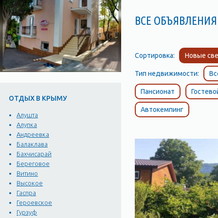
ВСЕ ОБЪЯВЛЕНИЯ 
Сортировка:
Новые све
Тип недвижимости:
Вс
Пансионат
Гостево
ОТДЫХ В КРЫМУ
Автокемпинг
Алушта
Алупка
Андреевка
Балаклава
Бахчисарай
Береговое
Витино
Высокое
Гаспра
Героевское
Гурзуф