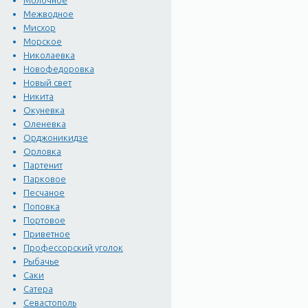
Молочное
Межводное
Мисхор
Морское
Николаевка
Новофедоровка
Новый свет
Никита
Окуневка
Оленевка
Орджоникидзе
Орловка
Партенит
Парковое
Песчаное
Поповка
Портовое
Приветное
Профессорский уголок
Рыбачье
Саки
Сатера
Севастополь