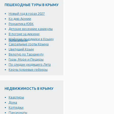
ПЕШЕХОДНЫЕ ТУРЫ В КРЫМУ
Новый год в горах 2027
Ко дню Армии
Романтика ЮБК
Детские весенние каникулы
В погоне за дикими
Майские праздники в Крыму
тюльпанами
Сакральные гроты Крыма
Цветущий Крым
Велотур по Тарханкуту
Горы, Море и Пещеры
По следам уходящего Лета
Керчь грязевые гейзеры
НЕДВИЖИМОСТЬ В КРЫМУ
Квартиры
Дома
Коттеджи
Пансионаты