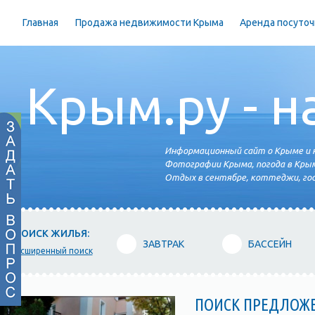
Главная
Продажа недвижимости Крыма
Аренда посуточ
Крым.ру - н
Информационный сайт о Крыме и н
Фотографии Крыма, погода в Крым
Отдых в сентябре, коттеджи, гос
ПОИСК ЖИЛЬЯ:
ЗАВТРАК
БАССЕЙН
расширенный поиск
ПОИСК ПРЕДЛОЖ