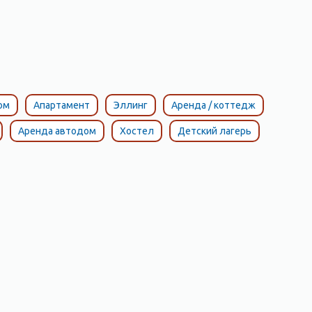
ом
Апартамент
Эллинг
Аренда / коттедж
Аренда автодом
Хостел
Детский лагерь