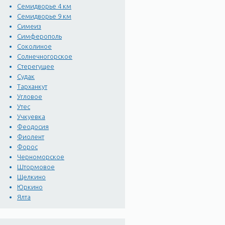
Семидворье 4 км
Семидворье 9 км
Симеиз
Симферополь
Соколиное
Солнечногорское
Стерегущее
Судак
Тарханкут
Угловое
Утес
Учкуевка
Феодосия
Фиолент
Форос
Черноморское
Штормовое
Щелкино
Юркино
Ялта