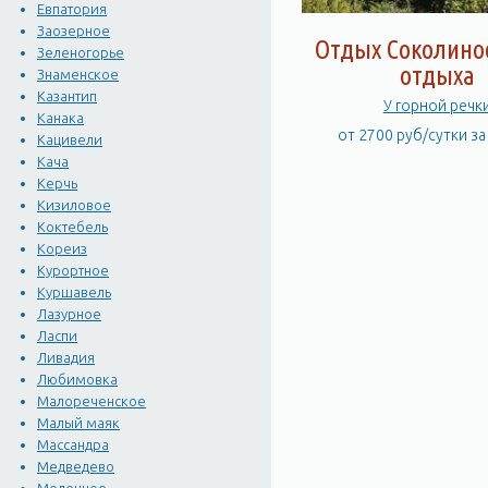
Евпатория
Заозерное
Отдых Соколино
Зеленогорье
отдыха
Знаменское
Казантип
У горной речк
Канака
от 2700 руб/сутки з
Кацивели
Кача
Керчь
Кизиловое
Коктебель
Кореиз
Курортное
Куршавель
Лазурное
Ласпи
Ливадия
Любимовка
Малореченское
Малый маяк
Массандра
Медведево