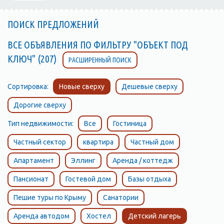
ПОИСК ПРЕДЛОЖЕНИЙ
ВСЕ ОБЪЯВЛЕНИЯ ПО ФИЛЬТРУ "ОБЪЕКТ ПОД
КЛЮЧ" (207)
РАСШИРЕННЫЙ ПОИСК
Сортировка:
Новые сверху
Дешевые сверху
Дорогие сверху
Тип недвижимости:
Все
Гостиница
Частный сектор
квартира
Частный дом
Апартамент
Эллинг
Аренда / коттедж
Пансионат
Гостевой дом
Базы отдыха
Пешие туры по Крыму
Санатории
Аренда автодом
Хостел
Детский лагерь