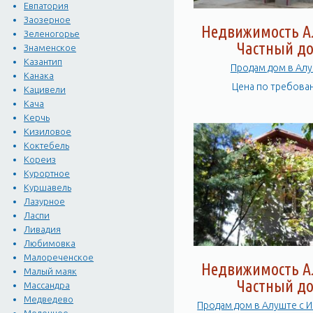
Евпатория
Заозерное
Недвижимость А
Зеленогорье
Частный д
Знаменское
Казантип
Продам дом в Ал
Канака
Цена по требова
Кацивели
Кача
Керчь
Кизиловое
Коктебель
Кореиз
Курортное
Куршавель
Лазурное
Ласпи
Ливадия
Любимовка
Малореченское
Недвижимость А
Малый маяк
Частный д
Массандра
Медведево
Продам дом в Алуште с 