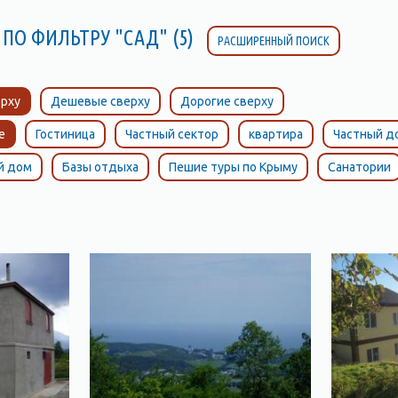
 ПО ФИЛЬТРУ "САД" (5)
РАСШИРЕННЫЙ ПОИСК
рху
Дешевые сверху
Дорогие сверху
е
Гостиница
Частный сектор
квартира
Частный д
й дом
Базы отдыха
Пешие туры по Крыму
Санатории