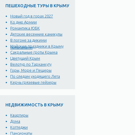
ПЕШЕХОДНЫЕ ТУРЫ В КРЫМУ
Новый год в горах 2027
Ко дню Армии
Романтика ЮБК
Детские весенние каникулы
В погоне за дикими
Майские праздники в Крыму
тюльпанами
Сакральные гроты Крыма
Цветущий Крым
Велотур по Тарханкуту
Горы, Море и Пещеры
По следам уходящего Лета
Керчь грязевые гейзеры
НЕДВИЖИМОСТЬ В КРЫМУ
Квартиры
Дома
Коттеджи
Пансионаты