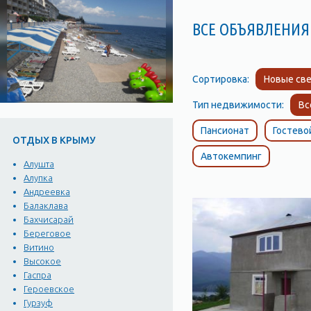
ВСЕ ОБЪЯВЛЕНИЯ
Сортировка:
Новые све
Тип недвижимости:
Вс
Пансионат
Гостево
ОТДЫХ В КРЫМУ
Автокемпинг
Алушта
Алупка
Андреевка
Балаклава
Бахчисарай
Береговое
Витино
Высокое
Гаспра
Героевское
Гурзуф