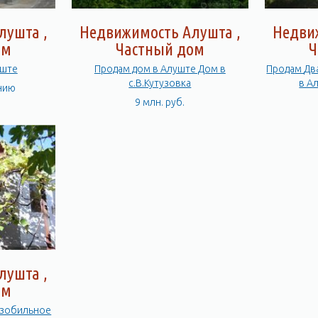
лушта ,
Недвижимость Алушта ,
Недви
ом
Частный дом
Ч
уште
Продам дом в Алуште Дом в
Продам Два дома на одном участке. в
с.В.Кутузовка
в А
нию
9 млн. руб.
лушта ,
ом
Изобильное