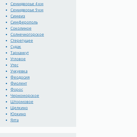
Семидворье 4 км
Семидворье 9 км
Симеиз
Симферополь
Соколиное
Солнечногорское
Стерегущее
Судак
Тарханкут
Угловое
Утес
Учкуевка
Феодосия
Фиолент
Форос
Черноморское
Штормовое
Щелкино
Юркино
Ялта