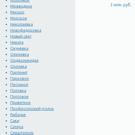
Молочное
3 млн. руб.
Межводное
Мисхор
Морское
Николаевка
Новофедоровка
Новый свет
Никита
Окуневка
Оленевка
Орджоникидзе
Орловка
Партенит
Парковое
Песчаное
Поповка
Портовое
Приветное
Профессорский уголок
Рыбачье
Саки
Сатера
Севастополь