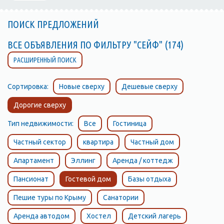
ПОИСК ПРЕДЛОЖЕНИЙ
ВСЕ ОБЪЯВЛЕНИЯ ПО ФИЛЬТРУ "СЕЙФ" (174)
РАСШИРЕННЫЙ ПОИСК
Сортировка:
Новые сверху
Дешевые сверху
Дорогие сверху
Тип недвижимости:
Все
Гостиница
Частный сектор
квартира
Частный дом
Апартамент
Эллинг
Аренда / коттедж
Пансионат
Гостевой дом
Базы отдыха
Пешие туры по Крыму
Санатории
Аренда автодом
Хостел
Детский лагерь