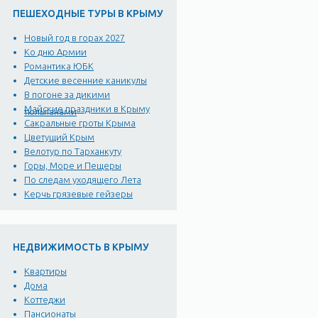
ПЕШЕХОДНЫЕ ТУРЫ В КРЫМУ
Новый год в горах 2027
Ко дню Армии
Романтика ЮБК
Детские весенние каникулы
В погоне за дикими
Майские праздники в Крыму
тюльпанами
Сакральные гроты Крыма
Цветущий Крым
Велотур по Тарханкуту
Горы, Море и Пещеры
По следам уходящего Лета
Керчь грязевые гейзеры
НЕДВИЖИМОСТЬ В КРЫМУ
Квартиры
Дома
Коттеджи
Пансионаты