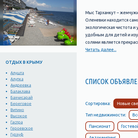
Мыс Тарханкут – жемчужи
Оленевки находится само
экологическая чистота и
удобным для детей и изу
солями является прекрас
содержит активные компо
Читать далее...
насладится морем, в отл
ОТДЫХ В КРЫМУ
для души и тела. По все
ближнего зарубежья. Южн
Алушта
Дальше тянется скалисто
Алупка
СПИСОК ОБЪЯВ
Андреевка
изобилует разнообразны
Балаклава
с пещерами и гротами. М
Бахчисарай
«Человек-амфибия», «Пи
Сортировка:
Новые све
Береговое
На север в трех километ
Витино
Тип недвижимости:
Вс
заповедником.
Высокое
Гаспра
Пансионат
Гостево
Героевское
Гурзуф
Автокемпинг