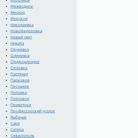
Молочное
Межводное
Мисхор
Морское
Николаевка
Новофедоровка
Новый свет
Никита
Окуневка
Оленевка
Орджоникидзе
Орловка
Партенит
Парковое
Песчаное
Поповка
Портовое
Приветное
Профессорский уголок
Рыбачье
Саки
Сатера
Севастополь