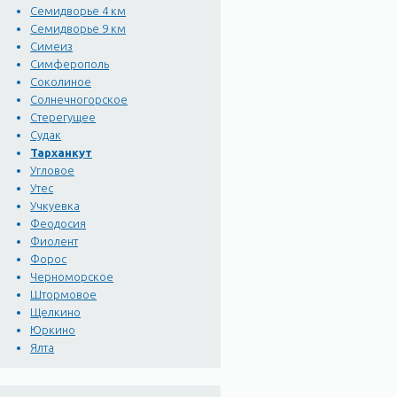
Семидворье 4 км
Семидворье 9 км
Симеиз
Симферополь
Соколиное
Солнечногорское
Стерегущее
Судак
Тарханкут
Угловое
Утес
Учкуевка
Феодосия
Фиолент
Форос
Черноморское
Штормовое
Щелкино
Юркино
Ялта