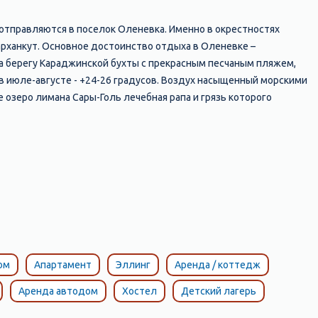
 отправляются в поселок Оленевка. Именно в окрестностях
рханкут. Основное достоинство отдыха в Оленевке –
на берегу Караджинской бухты с прекрасным песчаным пляжем,
в июле-августе - +24-26 градусов. Воздух насыщенный морскими
озеро лимана Сары-Голь лечебная рапа и грязь которого
ием. Большая береговая полоса, позволяет по настоящему
т «муравейник» на пляже. Здесь каждый может найти себе отдых
 и серфингистов, которые съезжаются сюда со всей Украины и
ого плавание организовали подводный музей «Аллея вождей».
красотой – здесь высота достигает 30-40 метров, берег
еш. Мыс Большой Атлеш представляет собой сорокаметровую арку
метров. Именно в этом районе снимались такие фильмы как
«Чаша любви» природный бассейн напоминающий большую джакузи.
ежье, прекрасный памятник нетронутой природы, объявленное
ом
Апартамент
Эллинг
Аренда / коттедж
Аренда автодом
Хостел
Детский лагерь