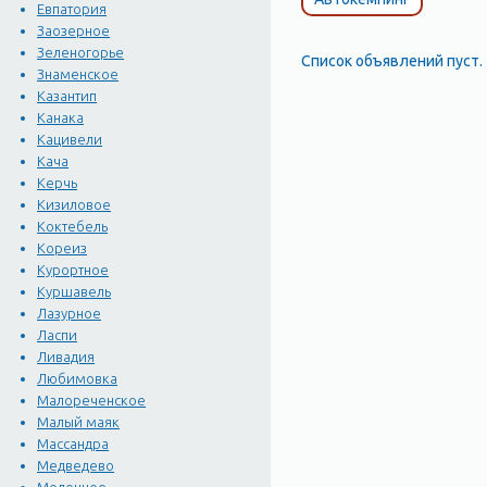
Евпатория
Заозерное
Зеленогорье
Список объявлений пуст.
Знаменское
Казантип
Канака
Кацивели
Кача
Керчь
Кизиловое
Коктебель
Кореиз
Курортное
Куршавель
Лазурное
Ласпи
Ливадия
Любимовка
Малореченское
Малый маяк
Массандра
Медведево