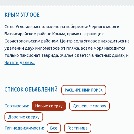
КРЫМ УГЛООЕ
Село Угловое расположено на побережье Черного моря в
Бахчисарайском районе Крыма, прямо на границе с
Севастопольским районом. Центр села Угловое находиться на
удалении двух километров от пляжа, возле моря находится
только пансионат Таврида. Жилье сдается в частных домах, и
мини гостиницах. угловое пляж Пляж в Угловом длинный и
Читать далее...
достаточно широкий, состоит в основном из песка, местами
вперемешку с мелкой галькой. Вход в море постепенный, что
очень удобно для купания детей. В поселке Угловое морская
СПИСОК ОБЪЯВЛЕНИЙ
РАСШИРЕННЫЙ ПОИСК
вода прогревается быстрее, чем на южном берегу Крыма.
Сочетание мягкого морского климата и сухого степного
способствуют лечению и профилактике органов дыхания и
Сортировка:
Новые сверху
Дешевые сверху
ЛОР. В центре пляжа работает пункт проката катамаранов,
Дорогие сверху
отсюда же организуют и катание на банане.
Тип недвижимости:
Все
Гостиница