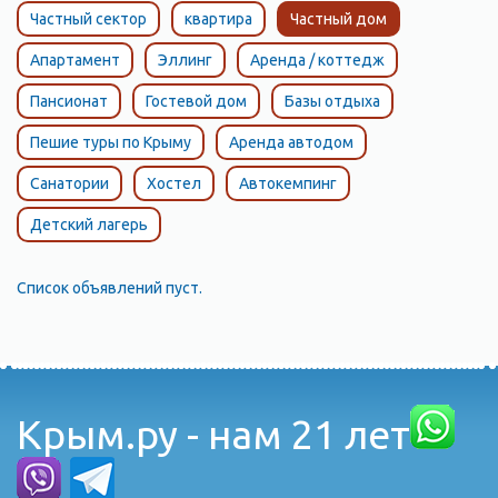
Частный сектор
квартира
Частный дом
Апартамент
Эллинг
Аренда / коттедж
Пансионат
Гостевой дом
Базы отдыха
Пешие туры по Крыму
Аренда автодом
Санатории
Хостел
Автокемпинг
Детский лагерь
Список объявлений пуст.
Крым.ру - нам 21 лет