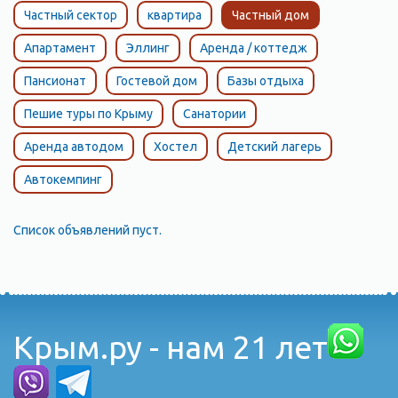
Частный сектор
квартира
Частный дом
Апартамент
Эллинг
Аренда / коттедж
Пансионат
Гостевой дом
Базы отдыха
Пешие туры по Крыму
Санатории
Аренда автодом
Хостел
Детский лагерь
Автокемпинг
Список объявлений пуст.
Крым.ру - нам 21 лет