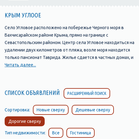
КРЫМ УГЛООЕ
Село Угловое расположено на побережье Черного моря в
Бахчисарайском районе Крыма, прямо на границе с
Севастопольским районом. Центр села Угловое находиться на
удалении двух километров от пляжа, возле моря находится
только пансионат Таврида. Жилье сдается в частных домах, и
мини гостиницах. угловое пляж Пляж в Угловом длинный и
Читать далее...
достаточно широкий, состоит в основном из песка, местами
вперемешку с мелкой галькой. Вход в море постепенный, что
очень удобно для купания детей. В поселке Угловое морская
СПИСОК ОБЪЯВЛЕНИЙ
РАСШИРЕННЫЙ ПОИСК
вода прогревается быстрее, чем на южном берегу Крыма.
Сочетание мягкого морского климата и сухого степного
способствуют лечению и профилактике органов дыхания и
Сортировка:
Новые сверху
Дешевые сверху
ЛОР. В центре пляжа работает пункт проката катамаранов,
Дорогие сверху
отсюда же организуют и катание на банане.
Тип недвижимости:
Все
Гостиница