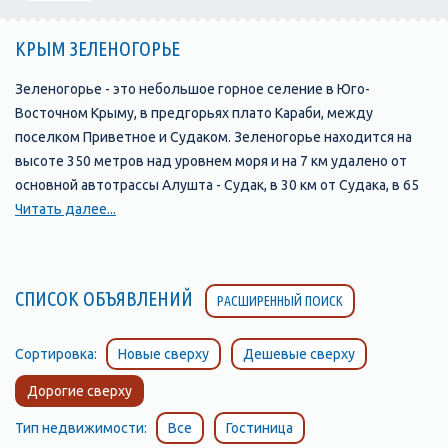
КРЫМ ЗЕЛЕНОГОРЬЕ
Зеленогорье - это небольшое горное селение в Юго-
Восточном Крыму, в предгорьях плато Караби, между
поселком Приветное и Судаком. Зеленогорье находится на
высоте 350 метров над уровнем моря и на 7 км удалено от
основной автотрассы Алушта - Судак, в 30 км от Судака, в 65
км - от Алушты. Поворачивать к поселку следует у башни
Читать далее...
Чобан-кале, по указателю на горное озеро Панагия. Население
Зеленогорья около 300 человек, есть магазин, чайхана,
медпункт, несколько домов отдыха разной комфортности.
СПИСОК ОБЪЯВЛЕНИЙ
РАСШИРЕННЫЙ ПОИСК
Природа Зеленогорья неповторима. С трех сторон поселок
Зеленогорье ограничен горами: с юга виднеется море, а с
севера - поселок незаметно переходит в урочище, которое
Сортировка:
Новые сверху
Дешевые сверху
называется Панагия, что значит святая. Здесь начинается
Дорогие сверху
туристическая тропа в живописный каньон с множеством
небольших водопадов, порогов и водных ванн. Если
Тип недвижимости:
Все
Гостиница