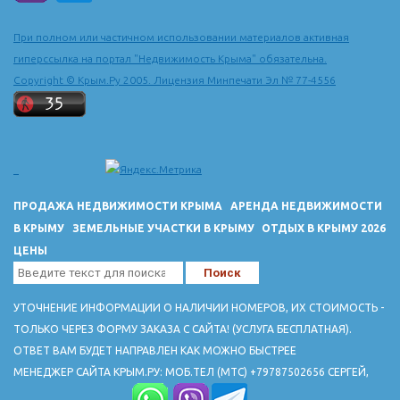
составляет более 6 км. Вход на пляж бесплатный. В сезон на
пляже организован прокат шезлонгов и зонтиков от солнца.
При полном или частичном использовании материалов активная
Есть аттракционы, разнообразные пляжные игры и водные
гиперссылка на портал "Недвижимость Крыма" обязательна.
виды спорта. Зеленогорье в последнее время
Copyright © Крым.Ру 2005. Лицензия Минпечати Эл № 77-4556
преображается: строятся небольшие уютные гостиницы, где
туристов ждут комфортные номера, экологически чистое
питание из местных продуктов. Одной из самых комфортных
гостиниц Зеленогорья является гостиница "Золотой Теленок".
гостиницы Зеленогорья
ПРОДАЖА НЕДВИЖИМОСТИ КРЫМА
АРЕНДА НЕДВИЖИМОСТИ
В КРЫМУ
ЗЕМЕЛЬНЫЕ УЧАСТКИ В КРЫМУ
ОТДЫХ В КРЫМУ 2026
ЦЕНЫ
УТОЧНЕНИЕ ИНФОРМАЦИИ О НАЛИЧИИ НОМЕРОВ, ИХ СТОИМОСТЬ -
ТОЛЬКО ЧЕРЕЗ ФОРМУ ЗАКАЗА С САЙТА! (УСЛУГА БЕСПЛАТНАЯ).
ОТВЕТ ВАМ БУДЕТ НАПРАВЛЕН КАК МОЖНО БЫСТРЕЕ
МЕНЕДЖЕР САЙТА КРЫМ.РУ: МОБ.ТЕЛ (МТС) +79787502656 СЕРГЕЙ,