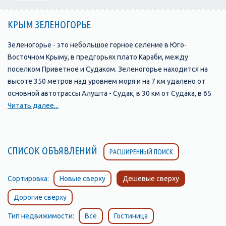
КРЫМ ЗЕЛЕНОГОРЬЕ
Зеленогорье - это небольшое горное селение в Юго-
Восточном Крыму, в предгорьях плато Караби, между
поселком Приветное и Судаком. Зеленогорье находится на
высоте 350 метров над уровнем моря и на 7 км удалено от
основной автотрассы Алушта - Судак, в 30 км от Судака, в 65
км - от Алушты. Поворачивать к поселку следует у башни
Читать далее...
Чобан-кале, по указателю на горное озеро Панагия. Население
Зеленогорья около 300 человек, есть магазин, чайхана,
медпункт, несколько домов отдыха разной комфортности.
СПИСОК ОБЪЯВЛЕНИЙ
РАСШИРЕННЫЙ ПОИСК
Природа Зеленогорья неповторима. С трех сторон поселок
Зеленогорье ограничен горами: с юга виднеется море, а с
севера - поселок незаметно переходит в урочище, которое
Сортировка:
Новые сверху
Дешевые сверху
называется Панагия, что значит святая. Здесь начинается
Дорогие сверху
туристическая тропа в живописный каньон с множеством
небольших водопадов, порогов и водных ванн. Если
Тип недвижимости:
Все
Гостиница