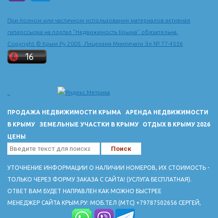
составляет более 6 км. Вход на пляж бесплатный. В сезон на
пляже организован прокат шезлонгов и зонтиков от солнца.
При полном или частичном использовании материалов активная
Есть аттракционы, разнообразные пляжные игры и водные
гиперссылка на портал "Недвижимость Крыма" обязательна.
виды спорта. Зеленогорье в последнее время
Copyright © Крым.Ру 2005. Лицензия Минпечати Эл № 77-4556
преображается: строятся небольшие уютные гостиницы, где
туристов ждут комфортные номера, экологически чистое
питание из местных продуктов. Одной из самых комфортных
гостиниц Зеленогорья является гостиница "Золотой Теленок".
гостиницы Зеленогорья
ПРОДАЖА НЕДВИЖИМОСТИ КРЫМА
АРЕНДА НЕДВИЖИМОСТИ
В КРЫМУ
ЗЕМЕЛЬНЫЕ УЧАСТКИ В КРЫМУ
ОТДЫХ В КРЫМУ 2026
ЦЕНЫ
УТОЧНЕНИЕ ИНФОРМАЦИИ О НАЛИЧИИ НОМЕРОВ, ИХ СТОИМОСТЬ -
ТОЛЬКО ЧЕРЕЗ ФОРМУ ЗАКАЗА С САЙТА! (УСЛУГА БЕСПЛАТНАЯ).
ОТВЕТ ВАМ БУДЕТ НАПРАВЛЕН КАК МОЖНО БЫСТРЕЕ
МЕНЕДЖЕР САЙТА КРЫМ.РУ: МОБ.ТЕЛ (МТС) +79787502656 СЕРГЕЙ,