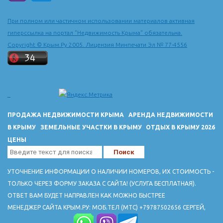
составляет более 6 км. Вход на пляж бесплатный. В сезон на
пляже организован прокат шезлонгов и зонтиков от солнца.
При полном или частичном использовании материалов активная
Есть аттракционы, разнообразные пляжные игры и водные
гиперссылка на портал "Недвижимость Крыма" обязательна.
виды спорта. Зеленогорье в последнее время
Copyright © Крым.Ру 2005. Лицензия Минпечати Эл № 77-4556
преображается: строятся небольшие уютные гостиницы, где
туристов ждут комфортные номера, экологически чистое
питание из местных продуктов. Одной из самых комфортных
гостиниц Зеленогорья является гостиница "Золотой Теленок".
гостиницы Зеленогорья
ПРОДАЖА НЕДВИЖИМОСТИ КРЫМА
АРЕНДА НЕДВИЖИМОСТИ
В КРЫМУ
ЗЕМЕЛЬНЫЕ УЧАСТКИ В КРЫМУ
ОТДЫХ В КРЫМУ 2026
ЦЕНЫ
УТОЧНЕНИЕ ИНФОРМАЦИИ О НАЛИЧИИ НОМЕРОВ, ИХ СТОИМОСТЬ -
ТОЛЬКО ЧЕРЕЗ ФОРМУ ЗАКАЗА С САЙТА! (УСЛУГА БЕСПЛАТНАЯ).
ОТВЕТ ВАМ БУДЕТ НАПРАВЛЕН КАК МОЖНО БЫСТРЕЕ
МЕНЕДЖЕР САЙТА КРЫМ.РУ: МОБ.ТЕЛ (МТС) +79787502656 СЕРГЕЙ,