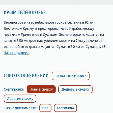
КРЫМ ЗЕЛЕНОГОРЬЕ
Зеленогорье - это небольшое горное селение в Юго-
Восточном Крыму, в предгорьях плато Караби, между
поселком Приветное и Судаком. Зеленогорье находится на
высоте 350 метров над уровнем моря и на 7 км удалено от
основной автотрассы Алушта - Судак, в 30 км от Судака, в 65
км - от Алушты. Поворачивать к поселку следует у башни
Читать далее...
Чобан-кале, по указателю на горное озеро Панагия. Население
Зеленогорья около 300 человек, есть магазин, чайхана,
медпункт, несколько домов отдыха разной комфортности.
СПИСОК ОБЪЯВЛЕНИЙ
РАСШИРЕННЫЙ ПОИСК
Природа Зеленогорья неповторима. С трех сторон поселок
Зеленогорье ограничен горами: с юга виднеется море, а с
севера - поселок незаметно переходит в урочище, которое
Сортировка:
Новые сверху
Дешевые сверху
называется Панагия, что значит святая. Здесь начинается
Дорогие сверху
туристическая тропа в живописный каньон с множеством
небольших водопадов, порогов и водных ванн. Если
Тип недвижимости:
Все
Гостиница